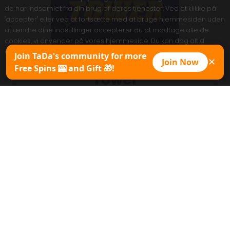
de har indsamlet fra din brug af deres tjenester. Ved at klikke på
"accepter" eller ved at fortsætte med at bruge hjemmesiden uden
at ændre dine indstillinger accepterer du at modtage alle de
cookies, vi anvender på vores hjemmeside. Du kan dog altid
ændre indstillingerne for cookies til enhver tid.
Join TaDa's community for more
Join Now
✕
Free Spins 🎰 and Gift 🎁!
Accepter
Tower
Spil nu
Promopakke
Spilark
Kopier demo
MAX WIN
1000x
Type af spil
Crash-spil