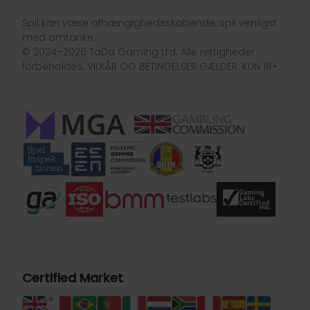
Spil kan være afhængighedsskabende, spil venligst
med omtanke.
© 2024–2026 TaDa Gaming Ltd. Alle rettigheder
forbeholdes. VILKÅR OG BETINGELSER GÆLDER. KUN 18+.
Certified Market