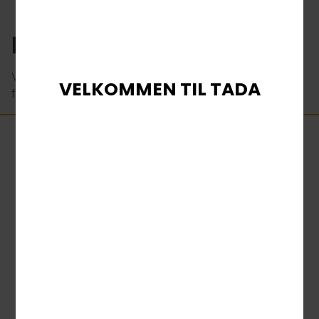
BESKRIVELSE
VIND OP særlige symboler vil vise sig værdifulde tal
VELKOMMEN TIL TADA
for at hjælpe dig med at vinde store præmier!
Få de seneste oplysninger om TaDa
Gaming.
Efterlad din email, og vi sender dig den seneste
spilinformation.