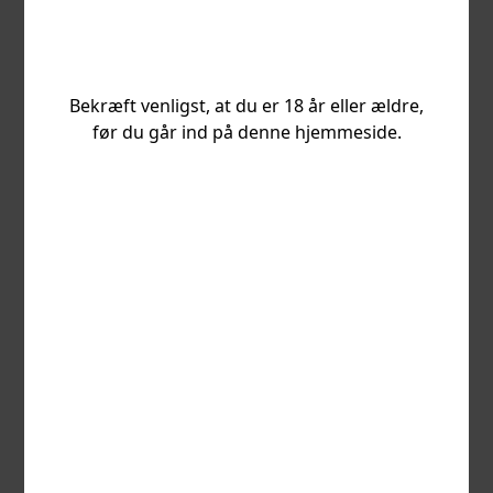
Bekræft venligst, at du er 18 år eller ældre,
Accepter venligst behandlingen af dine
før du går ind på denne hjemmeside.
personlige data
Jeg accepterer behandlingen af mine
personlige data
Jeg vil gerne abonnere på TaDa Gaming
nyheder (ingen spam)
Abonner
Unique TaDa
Spil