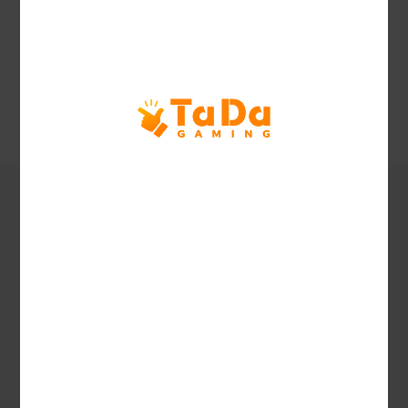
2025.7.30
Udgivelsestidspunkt
Understøttede sprog
Funktionsbeskrivelse 1