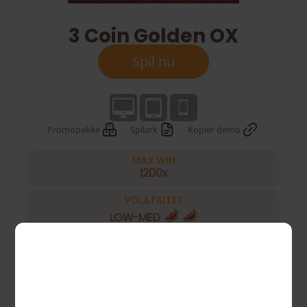
3 Coin Golden OX
Spil nu
Promopakke
Spilark
Kopier demo
MAX WIN
1200x
VOLATILITET
LOW-MED
Slot
Type af spil
Gratis Spil, Multiplikator,
Særlige funktioner
Lås & Respin, Jackpot
243 Ways
Betalingslinjer