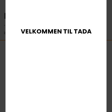
BESKRIVELSE
"3 Coin Golden Ox" bringer festligt held med røde
VELKOMMEN TIL TADA
kuverttrækninger og Fortune Pots, livlig fest!
Få de seneste oplysninger om TaDa
Gaming.
Efterlad din email, og vi sender dig den seneste
spilinformation.