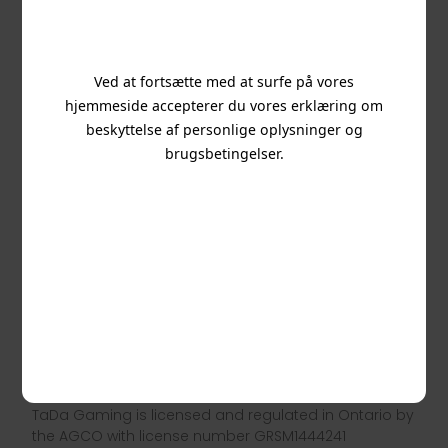
med registreringsnummer C99914 med registreret
adresse på Level G, (Office 1/0355), Quantum House,
75, Abate Rigord Street, Ta' Xbiex XBX 1120.
Ved at fortsætte med at surfe på vores
TaDa Gaming er licenseret af MGA (Malta Gaming
hjemmeside accepterer du vores erklæring om
Authority) med licensnummer MGA/B2B/940/2022
beskyttelse af personlige oplysninger og
udstedt den 24. august 2023.
brugsbetingelser.
TaDa Gaming er licenseret og reguleret i
Storbritannien af Gambling Commission under
kontonummer 66390
TaDa Gaming er licenseret og reguleret i Sverige af
Spelinspektionen med licensnummer 25Si1039,
udstedt den 21.05.2025
TaDa Gaming er licenseret og reguleret i Grækenland
af den Hellenske Spillekommission med
licensnummer HGC-000140-MN
TaDa Gaming er licenseret og reguleret i Rumænien
af ONJN med licensnummer 1719/19.12.2024
TaDa Gaming is licensed and regulated in Ontario by
the AGCO with license number GRSM1444241