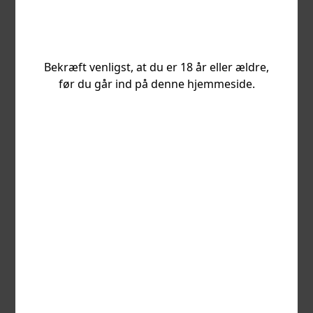
Bekræft venligst, at du er 18 år eller ældre,
Accepter venligst behandlingen af dine
før du går ind på denne hjemmeside.
personlige data
Jeg accepterer behandlingen af mine
personlige data
Jeg vil gerne abonnere på TaDa Gaming
nyheder (ingen spam)
Abonner
Unique TaDa
Spil