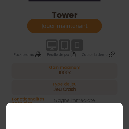
Tower
Jouer maintenant
Pack promo
Feuille de jeu
Copier la démo
Gain maximum
1000x
Type de jeu
Jeu Crash
Fonctionnalités
Gagne immédiate
spéciales
Lignes de
-
paiement
Heure de
2023.05
publication