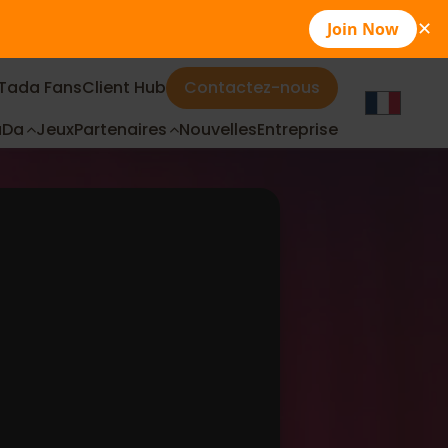
Join Now
✕
Tada Fans
Client Hub
Contactez-nous
aDa
Jeux
Partenaires
Nouvelles
Entreprise