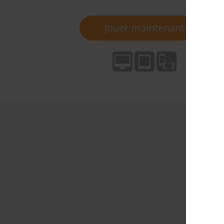
Jouer maintenant