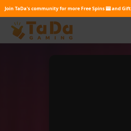
Join TaDa's community for more Free Spins 🎰 and Gift 