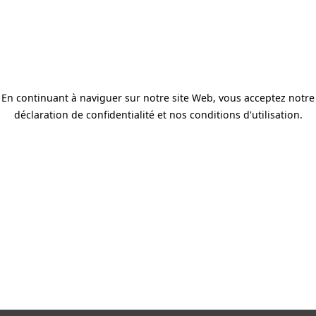
 TaDa Gaming (Pas de spam)
Partenaires
En continuant à naviguer sur notre site Web, vous acceptez notre
s jeux
Clients
déclaration de confidentialité et nos conditions d'utilisation.
ire
Partenaires médias
cement
n et Arcade
t Carte
ash
avec le numéro d'enregistrement C99914 ayant pour adresse enr