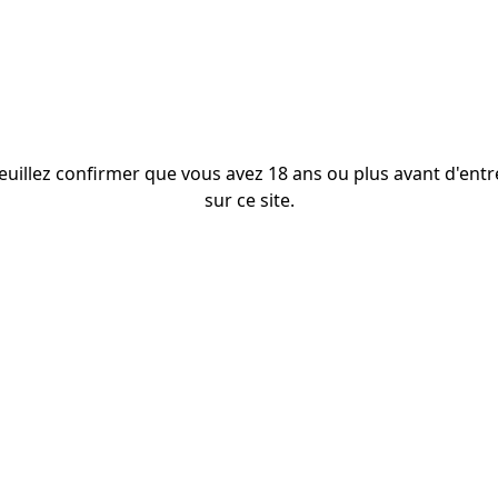
euillez confirmer que vous avez 18 ans ou plus avant d'entr
sur ce site.
Description des Fonctionnalités