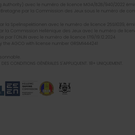
 Authority) avec le numéro de licence MGA/B2B/940/2022 émis 
e-Bretagne par la Commission des Jeux sous le numéro de co
r la Spelinspektionen avec le numéro de licence 25Si1039, émi
par la Commission Hellénique des Jeux avec le numéro de lic
 par l'ONJN avec le numéro de licence 1719/19.12.2024
by the AGCO with license number GRSM1444241
aisonnable.
 DES CONDITIONS GÉNÉRALES S'APPLIQUENT. 18+ UNIQUEMENT.