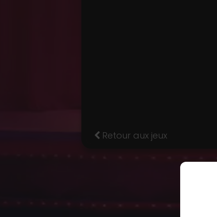
Retour aux jeux