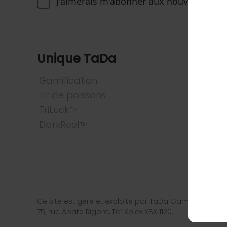
J'aimerais m'abonner aux nouvelles de
Unique TaDa
Jeux
Gamification
Tous le
Tir de poissons
Popula
TriLuck
Empla
TM
DarkReel
Poisso
TM
Table e
Bingo
Jeu Cr
Ce site est géré et exploité par TaDa Gaming Ltd. 
75, rue Abate Rigord, Ta’ Xbiex XBX 1120.