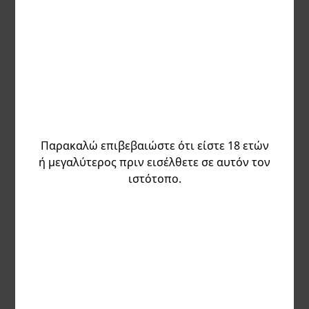
Λάβετε τις πιο πρόσφατες πληροφορίες
για την TaDa Gaming.
Αφήστε το email σας και θα σας στείλουμε τις
τελευταίες πληροφορίες παιχνιδιού.
Παρακαλώ επιβεβαιώστε ότι είστε 18 ετών
Παρακαλώ συμφωνήστε με την επεξεργασία
ή μεγαλύτερος πριν εισέλθετε σε αυτόν τον
των προσωπικών σας δεδομένων
ιστότοπο.
Συμφωνώ με την επεξεργασία των
προσωπικών μου δεδομένων
Θα ήθελα να εγγραφώ στις ειδήσεις της
TaDa Gaming (Χωρίς ανεπιθύμητα)
Εγγραφή