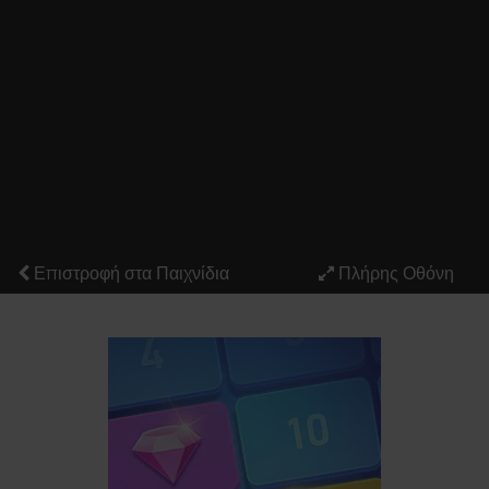
Επιστροφή στα Παιχνίδια