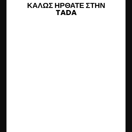
ΚΑΛΩΣ ΗΡΘΑΤΕ ΣΤΗΝ
TADA