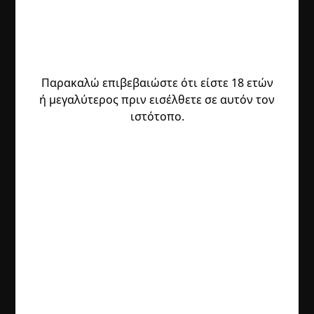
Παρακαλώ επιβεβαιώστε ότι είστε 18 ετών
ή μεγαλύτερος πριν εισέλθετε σε αυτόν τον
ιστότοπο.