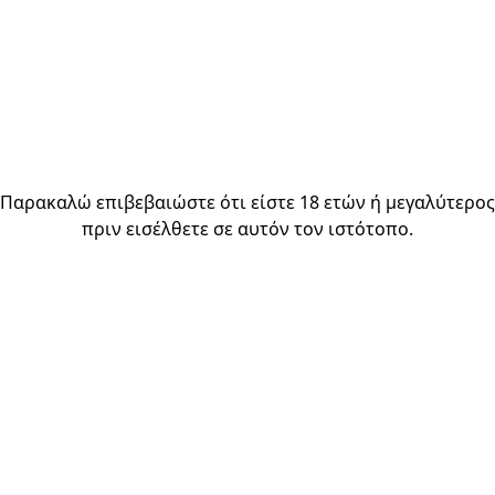
Παρακαλώ επιβεβαιώστε ότι είστε 18 ετών ή μεγαλύτερος
πριν εισέλθετε σε αυτόν τον ιστότοπο.
Περιγραφή Χαρακτηριστικών