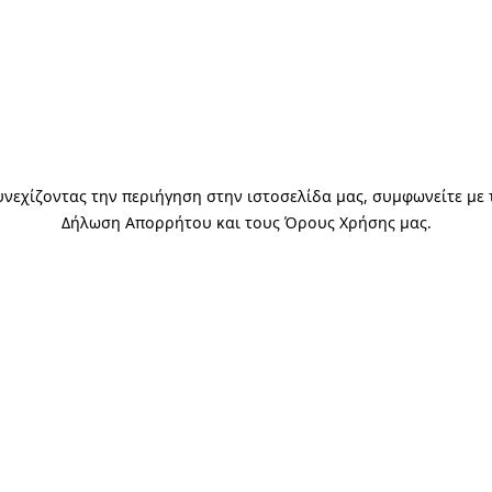
οσωπικών μου δεδομένων
ς TaDa Gaming (Χωρίς ανεπιθύμητα)
ίδια
Συνεργάτες
υνεχίζοντας την περιήγηση στην ιστοσελίδα μας, συμφωνείτε με 
Δήλωση Απορρήτου και τους Όρους Χρήσης μας.
παιχνίδια
Πελάτες
λής
Συνεργάτες Μέσων
αι Στοά
 και Κάρτα
ο
ι Crash