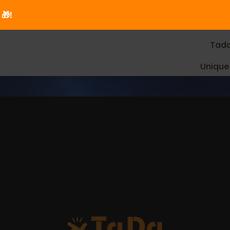
🎁!
Tada
Unique