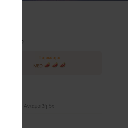
Επίδειξης
Πτητικότητα
MED
ι, Τροχός, Ανταμοιβή 5x