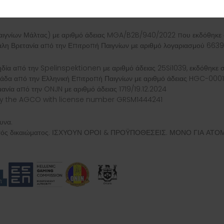
Da Gaming Ltd με αριθμό εγγραφής C99914 και καταχωρημένη διεύθυνση
ιγνίων Μάλτας) με αριθμό άδειας MGA/B2B/940/2022 που εκδόθηκε 
άλη Βρετανία από την Επιτροπή Παιγνίων με αριθμό λογαριασμού 663
ηδία από την Spelinspektionen με αριθμό άδειας 25Si1039, εκδόθηκε 
λλάδα από την Ελληνική Επιτροπή Παιγνίων με αριθμό άδειας HGC-00
ανία από την ONJN με αριθμό άδειας 1719/19.12.2024
by the AGCO with license number GRSM1444241
υνα.
τός δικαιώματος. ΙΣΧΥΟΥΝ ΟΡΟΙ & ΠΡΟΫΠΟΘΕΣΕΙΣ. ΜΟΝΟ ΓΙΑ ΑΤΟ