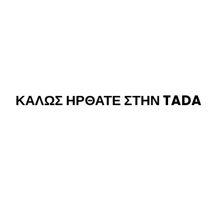
2024.10.16
Ώρα δημοσίευσης
Υποστηριζόμεν
ΚΑΛΩΣ ΗΡΘΑΤΕ ΣΤΗΝ TADA