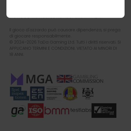
licenza 1719/19.12.2024
TaDa Gaming is licensed and regulated in Ontario by
the AGCO with license number GRSM1444241
Il gioco d'azzardo può causare dipendenza, si prega
di giocare responsabilmente.
© 2024–2026 TaDa Gaming Ltd. Tutti i diritti riservati. SI
APPLICANO TERMINI E CONDIZIONI. VIETATO AI MINORI DI
18 ANNI.