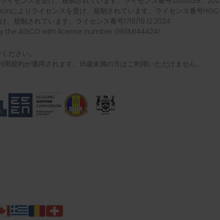
nによりライセンスを受け、規制されています。ライセンス番号25Si1039、2025
ommissionによりライセンスを受け、規制されています。ライセンス番号HGC-0
、規制されています。ライセンス番号1719/19.12.2024
by the AGCO with license number GRSM1444241
でください。
を禁じます。利用規約が適用されます。18歳未満の方はご利用いただけません。