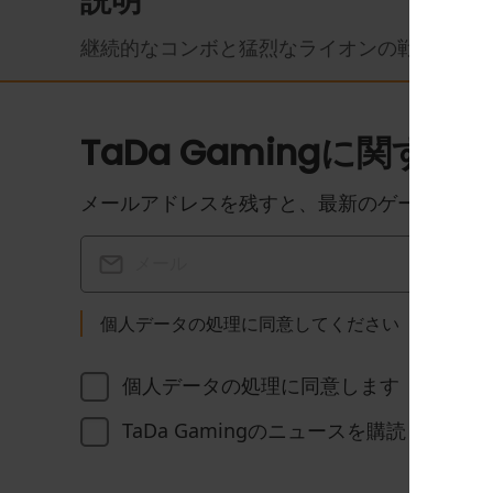
説明
継続的なコンボと猛烈なライオンの戦いの情
TaDa Gamingに関
メールアドレスを残すと、最新のゲーム情報
個人データの処理に同意してください
個人データの処理に同意します
TaDa Gamingのニュースを購読したい