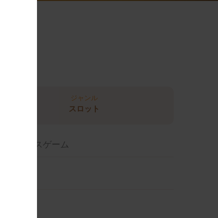
ジャンル
スロット
、ボーナスゲーム