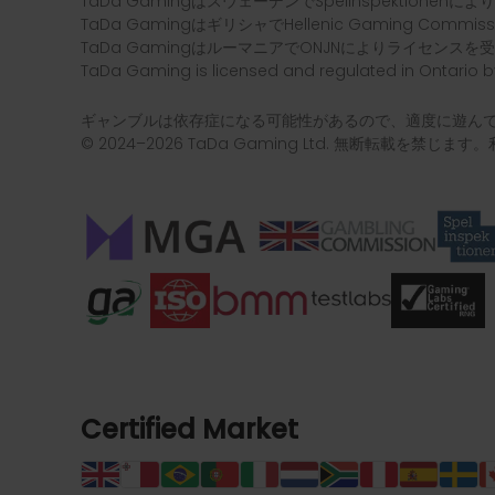
TaDa GamingはスウェーデンでSpelinspektione
TaDa GamingはギリシャでHellenic Gaming C
TaDa GamingはルーマニアでONJNによりライセンスを受け
TaDa Gaming is licensed and regulated in Ontario 
ギャンブルは依存症になる可能性があるので、適度に遊ん
© 2024–2026 TaDa Gaming Ltd. 無断転載
Certified Market