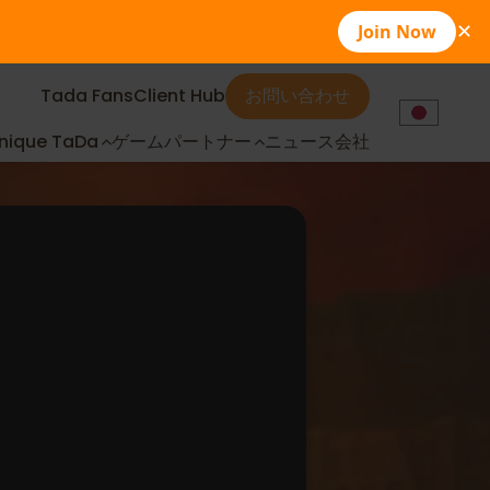
Join Now
✕
Tada Fans
Client Hub
お問い合わせ
nique TaDa
ゲーム
パートナー
ニュース
会社