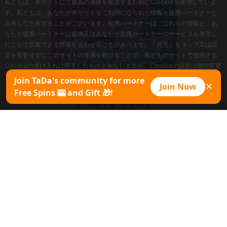
私どもは、本サイトにて最高の体験を提供するためにCookieを使用していま
す。私どもは、あなたが本サイトをご利用になられた情報を提携パートナーと
共有して分析することがございます。提携パートナーは、これらの情報と、あ
なたが提携パートナーに提供又はあなたが提携パートナーのサービスを使用し
たことで収集できる情報を合わせることがあります。「同意」をタップ又は設
定を変更せずにこのサイトの使用を続けることで、私どものサイトで使用する
Cookieの受け入れに同意したものとみなしますが、Cookieの設定は随時変更
することができます。
Join TaDa's community for more
Join Now
✕
Free Spins 🎰 and Gift 🎁!
同意
Party Star
今すぐプレイ
プロモパック
ゲームシート
デモをコピー
最大倍率
50000X
ジャンル