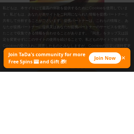
私どもは、本サイトにて最高の体験を提供するためにCookieを使用していま
す。私どもは、あなたが本サイトをご利用になられた情報を提携パートナーと
共有して分析することがございます。提携パートナーは、これらの情報と、あ
なたが提携パートナーに提供又はあなたが提携パートナーのサービスを使用し
たことで収集できる情報を合わせることがあります。「同意」をタップ又は設
定を変更せずにこのサイトの使用を続けることで、私どものサイトで使用する
Cookieの受け入れに同意したものとみなしますが、Cookieの設定は随時変更
することができます。
Join TaDa's community for more
Join Now
✕
Free Spins 🎰 and Gift 🎁!
同意
SHŌGUN
今すぐプレイ
プロモパック
ゲームシート
デモをコピー
最大倍率
10000X