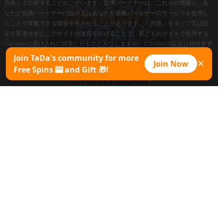
共有して分析することがございます。提携パートナーは、これらの情報と、あ
なたが提携パートナーに提供又はあなたが提携パートナーのサービスを使用し
たことで収集できる情報を合わせることがあります。「同意」をタップ又は設
定を変更せずにこのサイトの使用を続けることで、私どものサイトで使用する
Cookieの受け入れに同意したものとみなしますが、Cookieの設定は随時変更
することができます。
Join TaDa's community for more
Join Now
✕
Free Spins 🎰 and Gift 🎁!
同意
Crash Goal
今すぐプレイ
プロモパック
ゲームシート
デモをコピー
最大倍率
500X
ジャンル
クラッシュゲーム