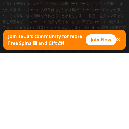
共有して分析することがございます。提携パートナーは、これらの情報と、あ
なたが提携パートナーに提供又はあなたが提携パートナーのサービスを使用し
たことで収集できる情報を合わせることがあります。「同意」をタップ又は設
定を変更せずにこのサイトの使用を続けることで、私どものサイトで使用する
Cookieの受け入れに同意したものとみなしますが、Cookieの設定は随時変更
することができます。
Join TaDa's community for more
Join Now
✕
Free Spins 🎰 and Gift 🎁!
同意
40 Sparkling Crown
今すぐプレイ
プロモパック
ゲームシート
デモをコピー
最大倍率
10000x
変動率
MED