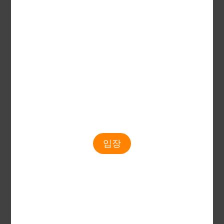
내 개인 정보 처리에 동의합니다
TaDa Gaming 뉴스에 구독하고 싶습니다 (스팸
아님)
구독
Unique TaDa
게임
입장
게임화
모든 게임들
물고기 사격
인기 있는
TriLuck
슬롯 머신
TM
DarkReel
낚시와 아케이드
TM
테이블과 카드
빙고