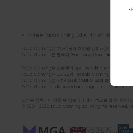
빙고
사
크래시 
이 사이트는 TaDa Gaming Ltd.에 의해 운영됩니다. 등록 번호: C99914
TaDa Gaming은 MGA(몰타 게이밍 관리국)에 의해 라이선스를
TaDa Gaming은 영국의 Gambling Commission에
TaDa Gaming은 스웨덴의 Spelinspektionen에 의해 
TaDa Gaming은 그리스의 Hellenic Gaming Comm
TaDa Gaming은 루마니아의 ONJN에 의해 라이센스가 부여되고
TaDa Gaming is licensed and regulated in Ontario 
도박은 중독성이 있을 수 있습니다. 합리적으로 플레이하세요
© 2024–2026 TaDa Gaming Ltd. All rights rese