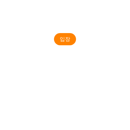
구독
입장
(스팸 아님)
파트너
임들
클라이언트
는
미디어 파트너
신
아케이드
 카드