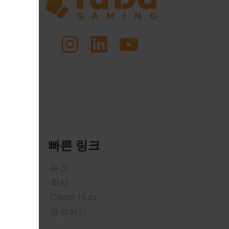
빠른 링크
뉴스
회사
Client Hub
문의하기