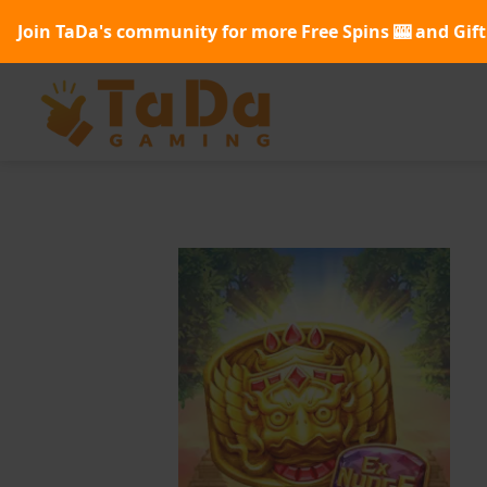
Join TaDa's community for more Free Spins 🎰 and Gift 