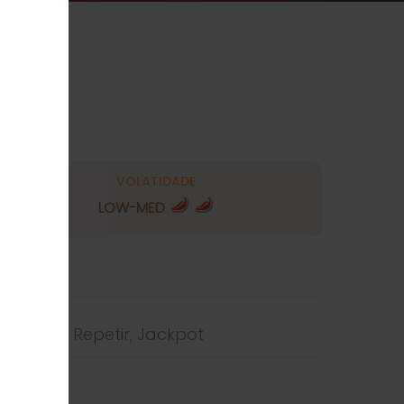
VOLATIDADE
LOW-MED
 Travar e Repetir, Jackpot