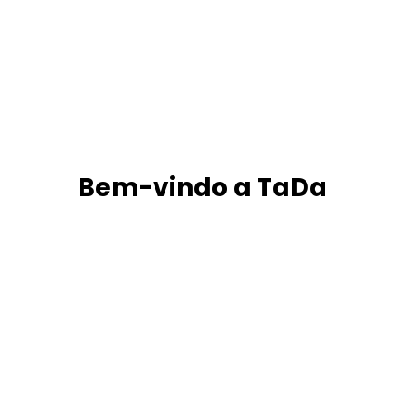
Data de
2025.8.27
publicação
Idiomas sup
Bem-vindo a TaDa