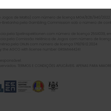
g Ltd. com número de registro C99914, com endereço registrad
e Jogos de Malta) com número de licença MGA/B2B/940/2022 
ã-Bretanha pela Gambling Commission sob o número de con
ia pela Spelinspektionen com número de licença 25Si1039, e
écia pela Comissão Helênica de Jogos com número de licen
nia pela ONJN com número de licença 1719/19.12.2024
by the AGCO with license number GRSM1444241
responsável.
servados. TERMOS E CONDIÇÕES APLICÁVEIS. APENAS PARA MAIORE