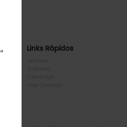
Links Rápidos
sa
Notícias
Empresa
Client Hub
Fale Conosco