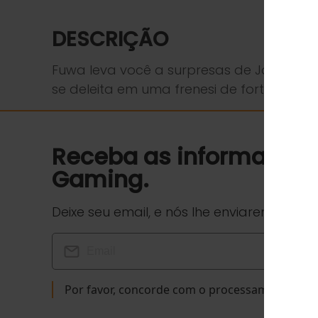
DESCRIÇÃO
Fuwa leva você a surpresas de Jackpot!
se deleita em uma frenesi de fortuna sem
Receba as informações
Gaming.
Deixe seu email, e nós lhe enviaremos as
Por favor, concorde com o processamento dos