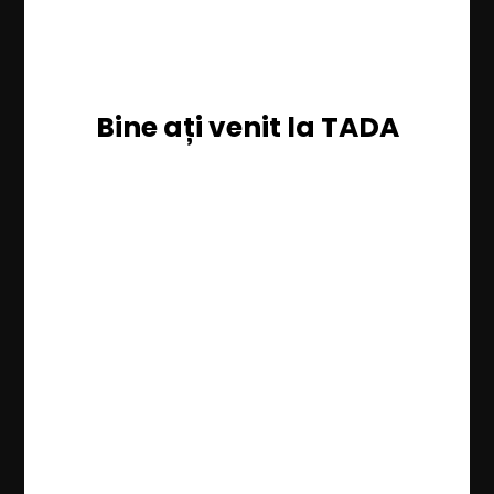
Bine ați venit la TADA