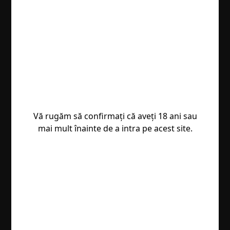
Vă rugăm să confirmați că aveți 18 ani sau
mai mult înainte de a intra pe acest site.