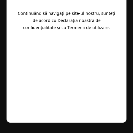
Continuând să navigați pe site-ul nostru, sunteți
de acord cu Declarația noastră de
confidențialitate și cu Termenii de utilizare.