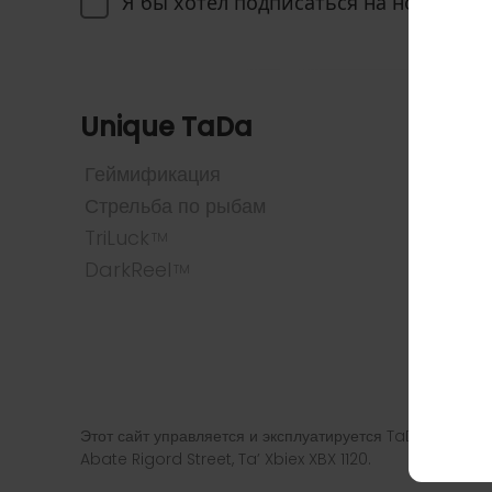
Я бы хотел подписаться на новости T
Unique TaDa
Игры
Геймификация
Все иг
Стрельба по рыбам
Популя
TriLuck
Слот
TM
DarkReel
Рыба и
TM
Таблица
Бинго
Игра C
Этот сайт управляется и эксплуатируется TaDa Gaming
Abate Rigord Street, Ta’ Xbiex XBX 1120.