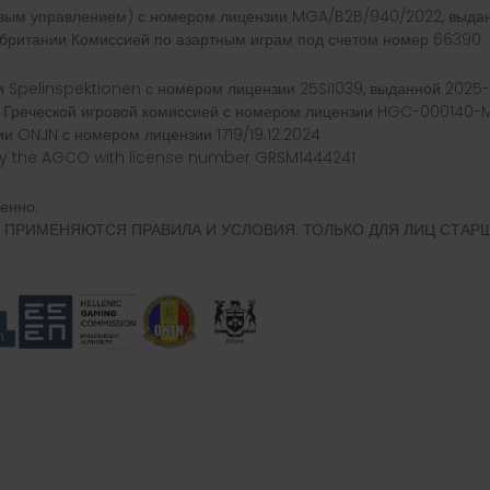
м управлением) с номером лицензии MGA/B2B/940/2022, выданно
британии Комиссией по азартным играм под счетом номер 66390
Spelinspektionen с номером лицензии 25Si1039, выданной 2025-
 Греческой игровой комиссией с номером лицензии HGC-000140-
 ONJN с номером лицензии 1719/19.12.2024
by the AGCO with license number GRSM1444241
енно.
ы. ПРИМЕНЯЮТСЯ ПРАВИЛА И УСЛОВИЯ. ТОЛЬКО ДЛЯ ЛИЦ СТАРШЕ