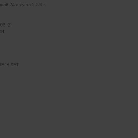
й 24 августа 2023 г.
05-21
MN
 18 ЛЕТ.