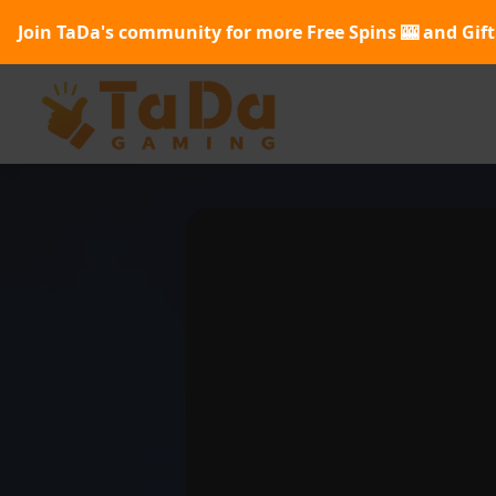
Join TaDa's community for more Free Spins 🎰 and Gift 