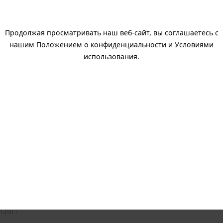
нальных данных
Продолжая просматривать наш веб-сайт, вы соглашаетесь с
aDa Gaming (без спама)
нашим Положением о конфиденциальности и Условиями
использования.
Партнеры
ры
Клиенты
рный
Медийные партнеры
 аркада
 и карта
rash