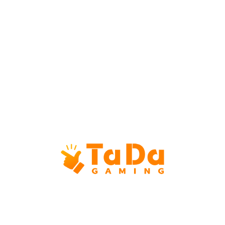
Go Rush
Промо-набор
Игровой лист
Копировать демо
Макс победа
500x
Особые
Мгновенный выигрыш, крах
возможности
-
Линии выплат
2023.05
Время публикации