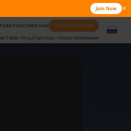
Join Now
✕
Tada Fans
Client Hub
Свяжитесь с нами
ue TaDa
Игры
Партнеры
Новости
Компания