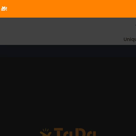
🎁!
Uniq