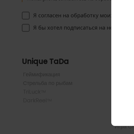
Я согласен на обработку моих персо
Я бы хотел подписаться на новости T
Unique TaDa
Игры
Геймификация
Все иг
Стрельба по рыбам
Популя
TriLuck
Слот
TM
DarkReel
Рыба и
TM
Таблица
Бинго
Игра C