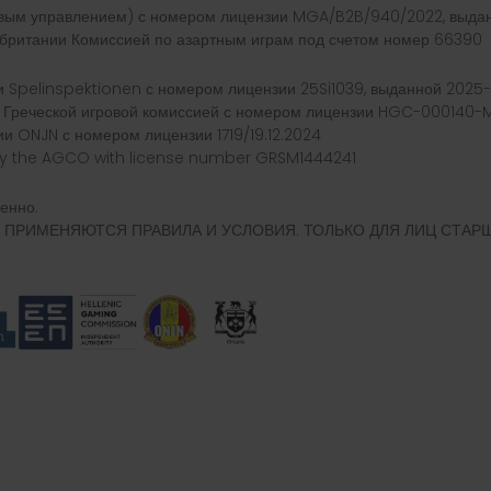
м управлением) с номером лицензии MGA/B2B/940/2022, выданно
британии Комиссией по азартным играм под счетом номер 66390
Spelinspektionen с номером лицензии 25Si1039, выданной 2025-
 Греческой игровой комиссией с номером лицензии HGC-000140-
 ONJN с номером лицензии 1719/19.12.2024
by the AGCO with license number GRSM1444241
енно.
ы. ПРИМЕНЯЮТСЯ ПРАВИЛА И УСЛОВИЯ. ТОЛЬКО ДЛЯ ЛИЦ СТАРШЕ