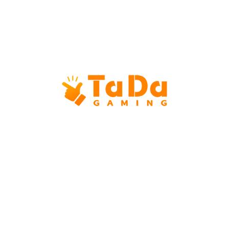
Fortune Zombie Lightning
Промо-набор
Игровой лист
Копировать демо
Макс победа
2000x
Особые
Джекпот, Стрельба, Зомби, 
возможности
-
Линии выплат
2025.9.19
Время публикации