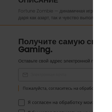
ОПИСАНИЕ
Fortune Zombie — динамичная игра-стрелял
даря как азарт, так и чувство выполненного 
Получите самую свеж
Gaming.
Оставьте свой адрес электронной почты, и
Пожалуйста, согласитесь на обработку ваш
Я согласен на обработку моих персо