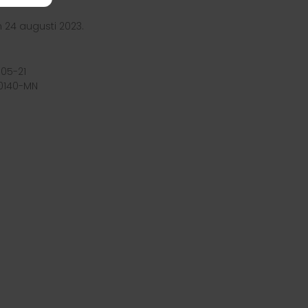
24 augusti 2023.
-05-21
0140-MN