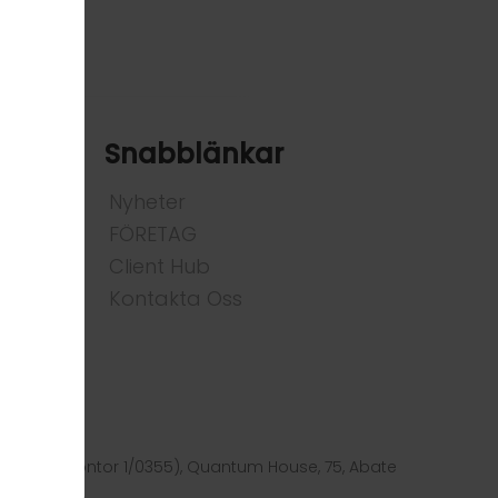
Snabblänkar
Nyheter
FÖRETAG
Client Hub
Kontakta Oss
vel G, (Kontor 1/0355), Quantum House, 75, Abate