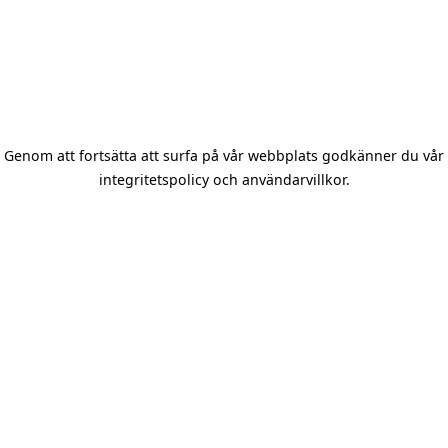
från TaDa Gaming (Ingen skräppost)
Partner
Genom att fortsätta att surfa på vår webbplats godkänner du vår
EL
Kunder
integritetspolicy och användarvillkor.
r
Mediepartners
h arkadspel
ch kort
spel
 med registreringsnummer C99914 och registrerad adress på Le