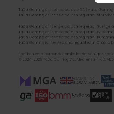
TaDa Gaming är licensierad av MGA (Malta Gaming 
TaDa Gaming är licensierad och reglerad i Storbr
TaDa Gaming är licensierad och reglerad i Sverige 
TaDa Gaming är licensierad och reglerad i Grekl
TaDa Gaming är licensierad och reglerad i Rumänie
TaDa Gaming is licensed and regulated in Ontario 
Spel kan vara beroendeframkallande, vänligen spela 
© 2024–2026 TaDa Gaming Ltd. Med ensamrätt. VILLK