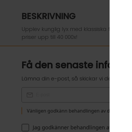
BESKRIVNING
Upplev kunglig lyx med klassiska fruktig
priser upp till 40 000x!
Få den senaste inform
Lämna din e-post, så skickar vi den senas
Vänligen godkänn behandlingen av dina perso
Jag godkänner behandlingen av mina p