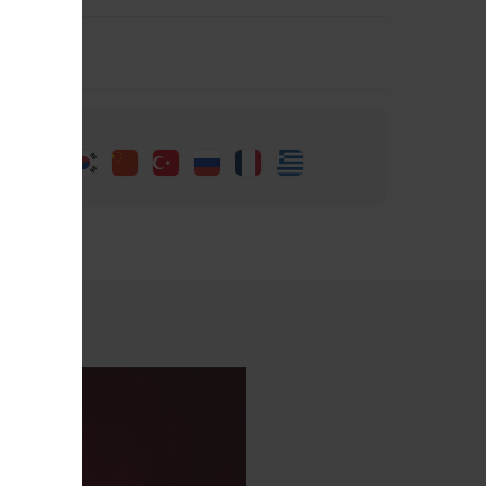
 stöds