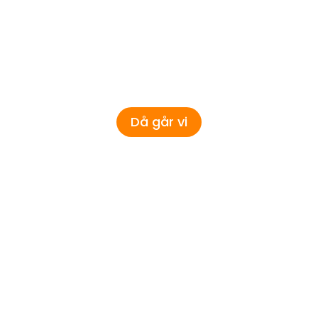
a snurr! Expanding Wilds ökar vinster, och det sl
Då går vi
ationen om TaDa Gaming.
te informationen om spel.
Prenumere
nuppgifter
ersonuppgifter