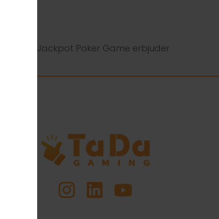
umpmässiga Jackpot Poker Game erbjuder
ra