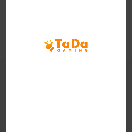
243 Ways
Ödeme hatları
Yayınlanma
2025.10.24
Zamanı
Desteklenen Diller
Özellik Açıklaması