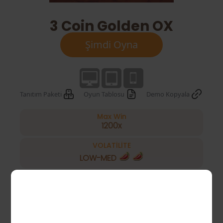
3 Coin Golden OX
Şimdi Oyna
Tanıtım Paketi
Oyun Tablosu
Demo Kopyala
Max Win
1200x
VOLATİLİTE
LOW-MED
Yuva
Oyunun türü
Ücretsiz Oyun, Çarpan,
Kilitle ve Yeniden Döndür,
Özel Özellikler
Jackpot