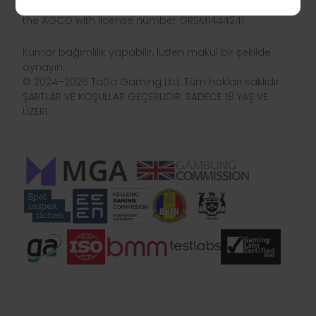
TaDa Gaming is licensed and regulated in Ontario by
the AGCO with license number GRSM1444241
Kumar bağımlılık yapabilir, lütfen makul bir şekilde
oynayın.
© 2024–2026 TaDa Gaming Ltd. Tüm hakları saklıdır.
ŞARTLAR VE KOŞULLAR GEÇERLIDIR. SADECE 18 YAŞ VE
ÜZERI.