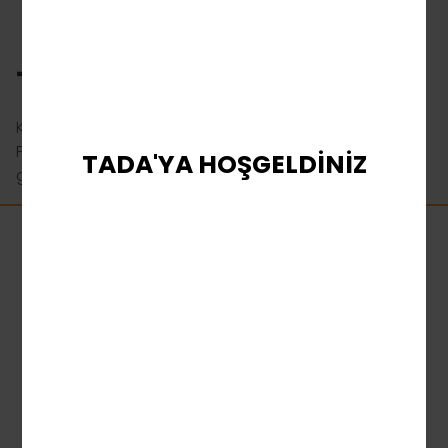
TANIM
Kırmızı zarf çekilişleri ve Şans Kapları ile “3 Madeni
Paralı Altın Öküz” şenlik şansını, canlı bir kutlamayı
TADA'YA HOŞGELDİNİZ
getiriyor!
TaDa Gaming hakkında en son bilgileri
alın.