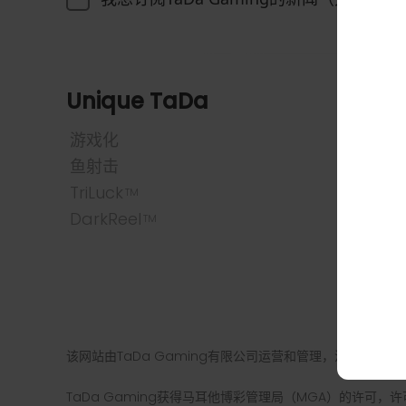
Unique TaDa
游戏
游戏化
所有游
鱼射击
热门
TriLuck
老虎机
TM
DarkReel
鱼机和
TM
棋牌和
賓果
撞击游
该网站由TaDa Gaming有限公司运营和管理，注册号为C99914，注册地址为Le
TaDa Gaming获得马耳他博彩管理局（MGA）的许可，许可证