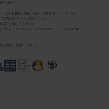
号为66390
管，许可证编号为25Si1039，签发日期为2025-05-21
证编号为HGC-000140-MN
719/19.12.2024
by the AGCO with license number GRSM1444241
相关条款与细则。仅限18岁以上。