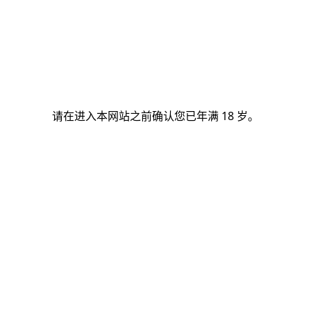
请在进入本网站之前确认您已年满 18 岁。
功能说明1