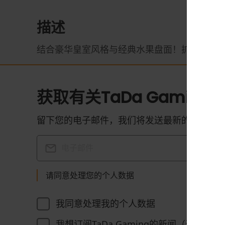
描述
结合豪华皇室风格与经典水果盘面！扩展Wild助攻
获取有关TaDa Gamin
留下您的电子邮件，我们将发送最新的游戏信
请同意处理您的个人数据
我同意处理我的个人数据
我想订阅TaDa Gaming的新闻（无垃圾