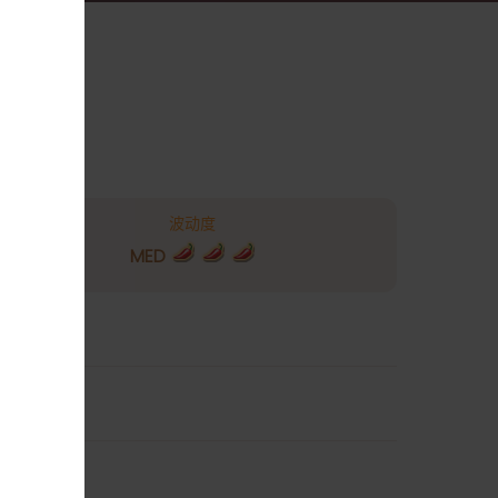
波动度
MED