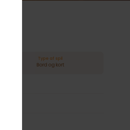
Type af spil
Bord og kort