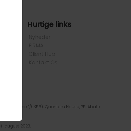
Hurtige links
Nyheder
FIRMA
Client Hub
Kontakt Os
el G, (Office 1/0355), Quantum House, 75, Abate
. august 2023.