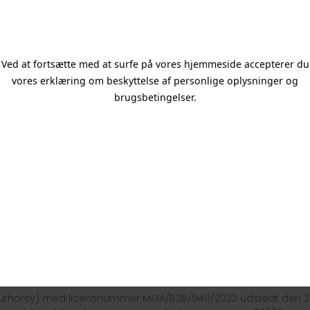
Partnere
Ved at fortsætte med at surfe på vores hjemmeside accepterer du
vores erklæring om beskyttelse af personlige oplysninger og
IL
Kunder
brugsbetingelser.
ære
Mediapartnere
 arkade
g kort
pil
med registreringsnummer C99914 med registreret adresse på Lev
uthority) med licensnummer MGA/B2B/940/2022 udstedt den 24