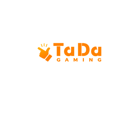
LUDO
Promopakke
Kopier demo
MAX WIN
2.85X
Indisk, Ludo, Multiplayer
Særlige funktioner
0
Betalingslinjer
2022.10
Udgivelsestidspunkt