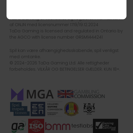
af den Hellenske Spillekommission med
licensnummer HGC-000140-MN
TaDa Gaming er licenseret og reguleret i Rumænien
af ONJN med licensnummer 1719/19.12.2024
TaDa Gaming is licensed and regulated in Ontario by
the AGCO with license number GRSM1444241
Spil kan være afhængighedsskabende, spil venligst
med omtanke.
© 2024–2026 TaDa Gaming Ltd. Alle rettigheder
forbeholdes. VILKÅR OG BETINGELSER GÆLDER. KUN 18+.