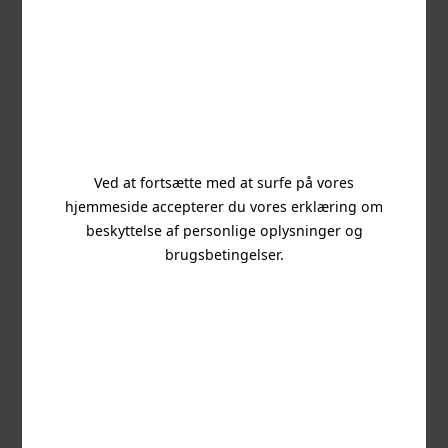
Mediapartnere
FIRMA
Client Hub
Kontakt Os
Dette site drives og opereres af TaDa Gaming Ltd.
med registreringsnummer C99914 med registreret
adresse på Level G, (Office 1/0355), Quantum House,
Ved at fortsætte med at surfe på vores
75, Abate Rigord Street, Ta' Xbiex XBX 1120.
hjemmeside accepterer du vores erklæring om
beskyttelse af personlige oplysninger og
TaDa Gaming er licenseret af MGA (Malta Gaming
brugsbetingelser.
Authority) med licensnummer MGA/B2B/940/2022
udstedt den 24. august 2023.
TaDa Gaming er licenseret og reguleret i
Storbritannien af Gambling Commission under
kontonummer 66390
TaDa Gaming er licenseret og reguleret i Sverige af
Spelinspektionen med licensnummer 25Si1039,
udstedt den 21.05.2025
TaDa Gaming er licenseret og reguleret i Grækenland