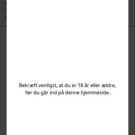
indsamles på Bingo -tavlen. Hvis du afslutter
forbindelsen, kan du få den akkumulerede bingo -
bonus!
Få de seneste oplysninger om TaDa
Bekræft venligst, at du er 18 år eller ældre,
Gaming.
før du går ind på denne hjemmeside.
Efterlad din email, og vi sender dig den seneste
spilinformation.