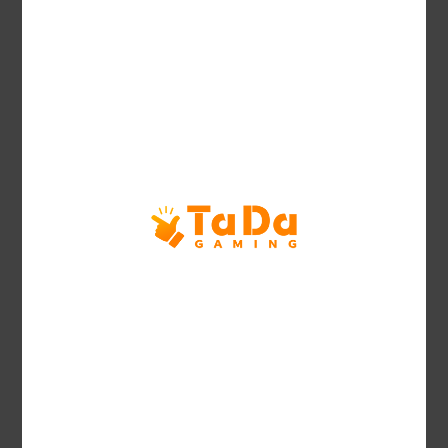
Understøttede
sprog