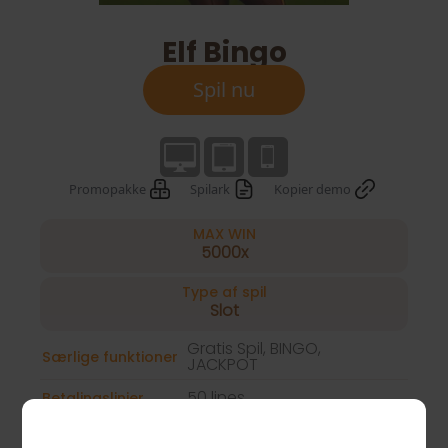
Elf Bingo
Spil nu
Promopakke
Spilark
Kopier demo
MAX WIN
5000x
Type af spil
Slot
Gratis Spil, BINGO,
Særlige funktioner
JACKPOT
50 lines
Betalingslinjer
2023.12
Udgivelsestidspunkt