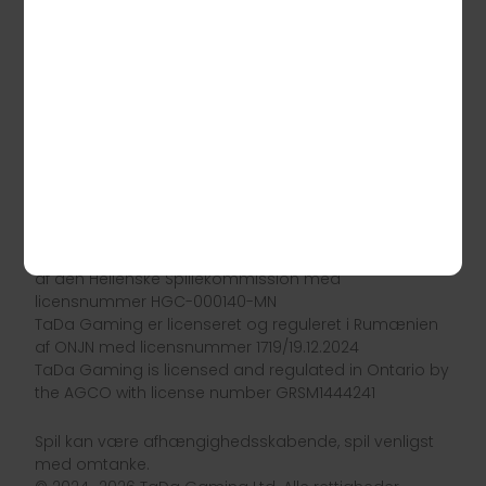
TaDa Gaming er licenseret af MGA (Malta Gaming
Authority) med licensnummer MGA/B2B/940/2022
udstedt den 24. august 2023.
TaDa Gaming er licenseret og reguleret i
Storbritannien af Gambling Commission under
kontonummer 66390
TaDa Gaming er licenseret og reguleret i Sverige af
Spelinspektionen med licensnummer 25Si1039,
udstedt den 21.05.2025
TaDa Gaming er licenseret og reguleret i Grækenland
af den Hellenske Spillekommission med
licensnummer HGC-000140-MN
TaDa Gaming er licenseret og reguleret i Rumænien
af ONJN med licensnummer 1719/19.12.2024
TaDa Gaming is licensed and regulated in Ontario by
the AGCO with license number GRSM1444241
Spil kan være afhængighedsskabende, spil venligst
med omtanke.