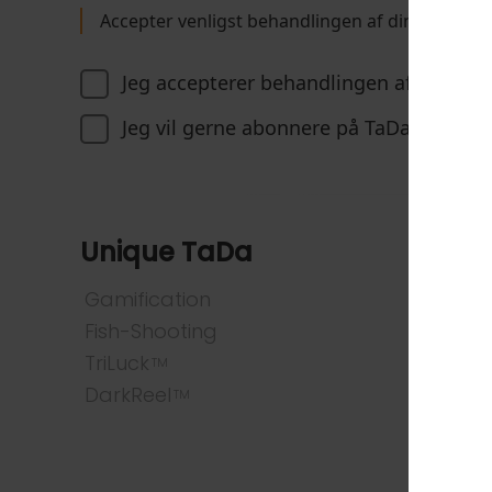
Accepter venligst behandlingen af dine personl
Jeg accepterer behandlingen af mine pe
Jeg vil gerne abonnere på TaDa Gaming
Unique TaDa
Spil
Gamification
ALLE SP
Fish-Shooting
Popul
TriLuck
Slot
TM
DarkReel
Fisk og
TM
Bord o
Bingo
Crash-s