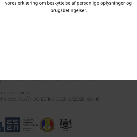
vores erklæring om beskyttelse af personlige oplysninger og
brugsbetingelser.
med registreringsnummer C99914 med registreret adresse på Lev
uthority) med licensnummer MGA/B2B/940/2022 udstedt den 24
tannien af Gambling Commission under kontonummer 66390
 Spelinspektionen med licensnummer 25Si1039, udstedt den 21.0
and af den Hellenske Spillekommission med licensnummer HGC
af ONJN med licensnummer 1719/19.12.2024
by the AGCO with license number GRSM1444241
t med omtanke.
holdes. VILKÅR OG BETINGELSER GÆLDER. KUN 18+.