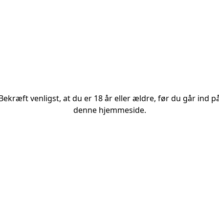
Funktionsbeskrivelse
nerer elementer af poker og spilleautomater. Dette
Bekræft venligst, at du er 18 år eller ældre, før du går ind p
ndrangeringer og udbetalingstabeller.
denne hjemmeside.
nger om TaDa Gaming.
neste spilinformation.
Abonner