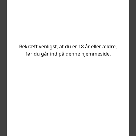
Få de seneste oplysninger om TaDa
Gaming.
Efterlad din email, og vi sender dig den seneste
spilinformation.
Bekræft venligst, at du er 18 år eller ældre,
før du går ind på denne hjemmeside.
Accepter venligst behandlingen af dine
personlige data
Jeg accepterer behandlingen af mine
personlige data
Jeg vil gerne abonnere på TaDa Gaming
nyheder (ingen spam)
Abonner