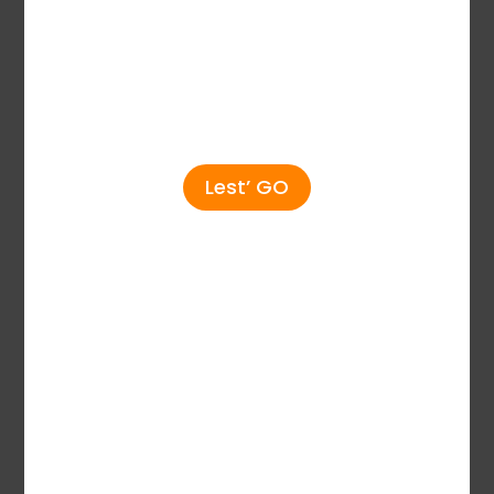
Unique TaDa
Spil
Gamification
ALLE SPIL
Fish-Shooting
Populære
Lest’ GO
TriLuck
Slot
TM
DarkReel
Fisk og arkade
TM
Bord og kort
Bingo
Crash-spil
Partnere
Hurtige links
Kunder
Nyheder
Mediapartnere
FIRMA