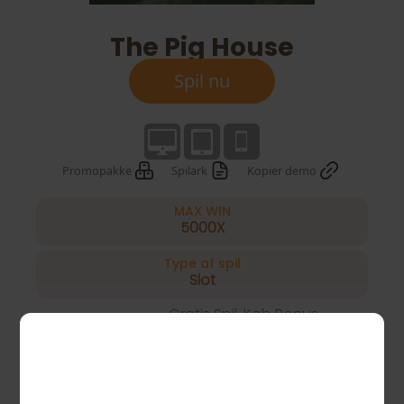
The Pig House
Spil nu
Promopakke
Spilark
Kopier demo
MAX WIN
5000X
Type af spil
Slot
Gratis Spil, Køb Bonus,
Særlige funktioner
Jackpot
243 ways
Betalingslinjer
2024.8.7
Udgivelsestidspunkt