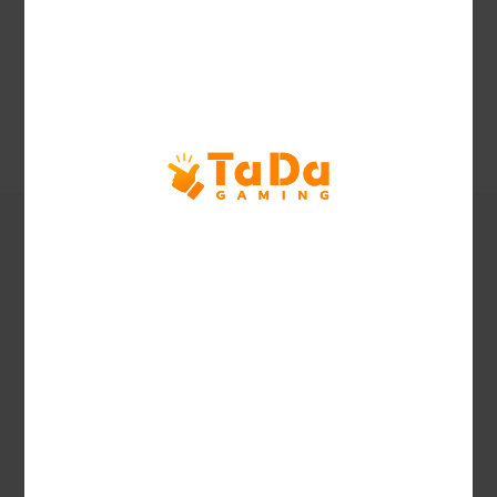
Understøttede
sprog
Funktionsbeskrivelse 1