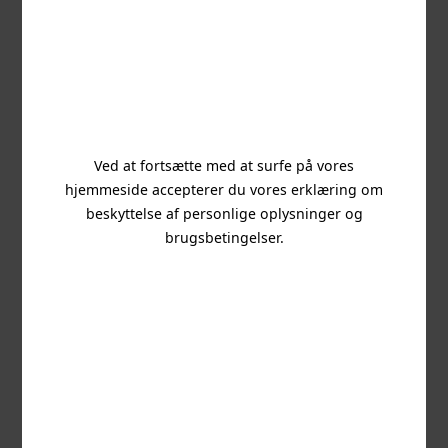
Client Hub
Kontakt Os
Dette site drives og opereres af TaDa Gaming Ltd.
med registreringsnummer C99914 med registreret
adresse på Level G, (Office 1/0355), Quantum House,
75, Abate Rigord Street, Ta' Xbiex XBX 1120.
Ved at fortsætte med at surfe på vores
hjemmeside accepterer du vores erklæring om
TaDa Gaming er licenseret af MGA (Malta Gaming
beskyttelse af personlige oplysninger og
Authority) med licensnummer MGA/B2B/940/2022
brugsbetingelser.
udstedt den 24. august 2023.
TaDa Gaming er licenseret og reguleret i
Storbritannien af Gambling Commission under
kontonummer 66390
TaDa Gaming er licenseret og reguleret i Sverige af
Spelinspektionen med licensnummer 25Si1039,
udstedt den 21.05.2025
TaDa Gaming er licenseret og reguleret i Grækenland
af den Hellenske Spillekommission med