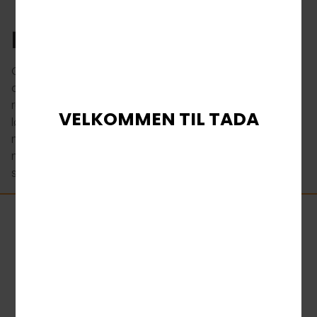
BESKRIVELSE
Crash Touchdown er et Crash-spil med et
amerikansk fodbold-tema. Spillere kontrollerer en
running back, hvor gevinster stiger, jo længere han
VELKOMMEN TIL TADA
løber, men han kan blive tacklet når som helst og
mister belønninger. Spillere skal balancere høj risiko
med høje belønninger og vælge at udbetale når
som helst for at sikre gevinster.