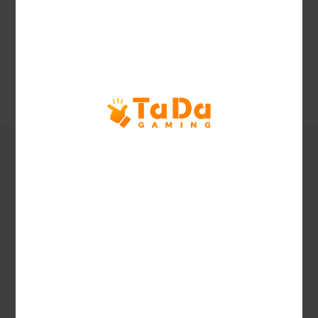
Understøttede
sprog
Funktionsbeskrivelse 1