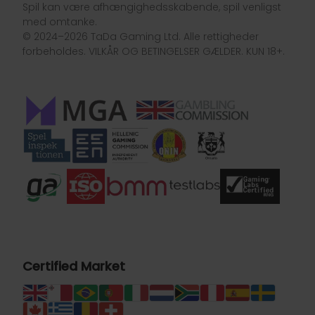
Spil kan være afhængighedsskabende, spil venligst
med omtanke.
© 2024–2026 TaDa Gaming Ltd. Alle rettigheder
forbeholdes. VILKÅR OG BETINGELSER GÆLDER. KUN 18+.
Certified Market