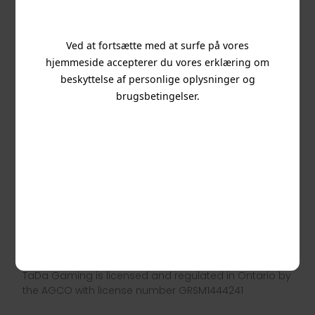
adresse på Level G, (Office 1/0355), Quantum House,
75, Abate Rigord Street, Ta' Xbiex XBX 1120.
Ved at fortsætte med at surfe på vores
TaDa Gaming er licenseret af MGA (Malta Gaming
hjemmeside accepterer du vores erklæring om
Authority) med licensnummer MGA/B2B/940/2022
beskyttelse af personlige oplysninger og
udstedt den 24. august 2023.
brugsbetingelser.
TaDa Gaming er licenseret og reguleret i
Storbritannien af Gambling Commission under
kontonummer 66390
TaDa Gaming er licenseret og reguleret i Sverige af
Spelinspektionen med licensnummer 25Si1039,
udstedt den 21.05.2025
TaDa Gaming er licenseret og reguleret i Grækenland
af den Hellenske Spillekommission med
licensnummer HGC-000140-MN
TaDa Gaming er licenseret og reguleret i Rumænien
af ONJN med licensnummer 1719/19.12.2024
TaDa Gaming is licensed and regulated in Ontario by
the AGCO with license number GRSM1444241