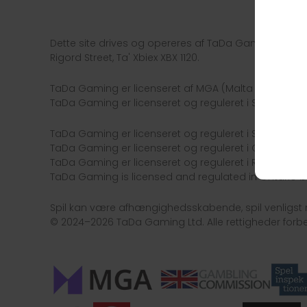
Dette site drives og opereres af TaDa Gaming Ltd. 
Rigord Street, Ta' Xbiex XBX 1120.
TaDa Gaming er licenseret af MGA (Malta Gaming A
TaDa Gaming er licenseret og reguleret i Storbri
TaDa Gaming er licenseret og reguleret i Sverige af
TaDa Gaming er licenseret og reguleret i Grækenl
TaDa Gaming er licenseret og reguleret i Rumænien 
TaDa Gaming is licensed and regulated in Ontario 
Spil kan være afhængighedsskabende, spil venligs
© 2024–2026 TaDa Gaming Ltd. Alle rettigheder forbe