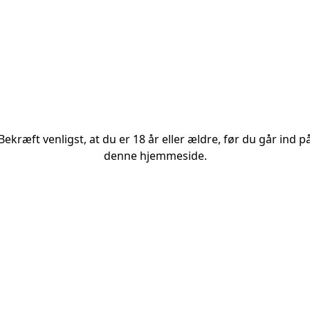
Funktionsbeskrivelse 1
p til 100×, med tilfældige boosts der gør spillet m
Bekræft venligst, at du er 18 år eller ældre, før du går ind p
tive rigdomsudfordring!
denne hjemmeside.
nger om TaDa Gaming.
neste spilinformation.
Abonner