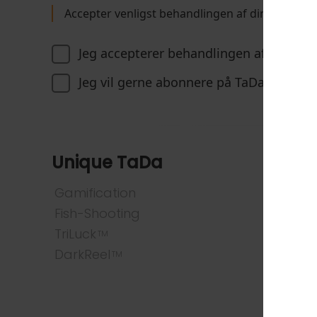
Accepter venligst behandlingen af dine personl
Jeg accepterer behandlingen af mine pe
Jeg vil gerne abonnere på TaDa Gaming
Unique TaDa
Spil
Gamification
ALLE SP
Fish-Shooting
Popul
TriLuck
Slot
TM
DarkReel
Fisk og
TM
Bord o
Bingo
Crash-s