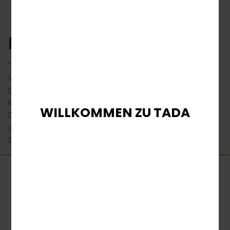
BESCHREIBUNG
"Sesam öffne dich!!"
Viele Schatzboni gehören Ihnen!
Die besondere Schatzkiste hat einen kumulativen
Multiplikator! Die maximale Schatzkiste ist x4!
WILLKOMMEN ZU TADA
Das spezielle Rad in der oberen Reihe erscheint in der
gesamten Reihe von Alibaba (wild) gleichzeitig, und
Sie werden gewinnen, wenn es erscheint!