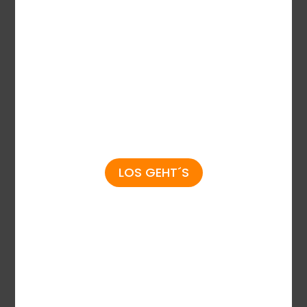
Abonnieren
Unique TaDa
Spiele
Gamifizierung
ALLE SPIELE
Fish-Shooting
Beliebte
TriLuck
Slot
TM
DarkReel
Angel und Arkade
TM
LOS GEHT´S
Tisch und Karten
Bingo
Crash-Spiel
Partner
Schnellzugriff
Kunden
Nachrichten