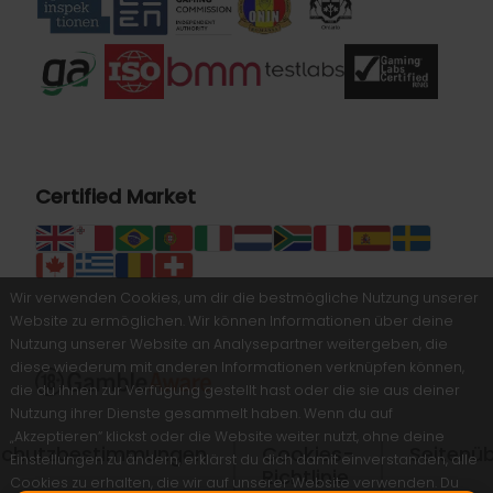
Certified Market
Wir verwenden Cookies, um dir die bestmögliche Nutzung unserer
Website zu ermöglichen. Wir können Informationen über deine
Nutzung unserer Website an Analysepartner weitergeben, die
diese wiederum mit anderen Informationen verknüpfen können,
die du ihnen zur Verfügung gestellt hast oder die sie aus deiner
Nutzung ihrer Dienste gesammelt haben. Wenn du auf
„Akzeptieren“ klickst oder die Website weiter nutzt, ohne deine
schutzbestimmungen
Cookies-
Seitenüb
Einstellungen zu ändern, erklärst du dich damit einverstanden, alle
Richtlinie
Cookies zu erhalten, die wir auf unserer Website verwenden. Du