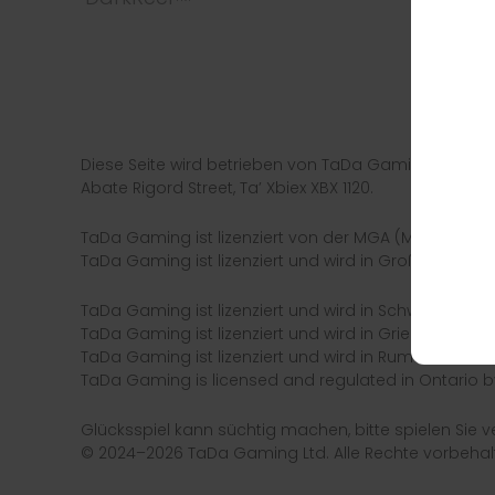
Tisch u
Bingo
Crash-
Diese Seite wird betrieben von TaDa Gaming Ltd. mi
Abate Rigord Street, Ta’ Xbiex XBX 1120.
TaDa Gaming ist lizenziert von der MGA (Malta Gami
TaDa Gaming ist lizenziert und wird in Großbritann
TaDa Gaming ist lizenziert und wird in Schweden von 
TaDa Gaming ist lizenziert und wird in Griechenlan
TaDa Gaming ist lizenziert und wird in Rumänien von 
TaDa Gaming is licensed and regulated in Ontario 
Glücksspiel kann süchtig machen, bitte spielen Sie ve
© 2024–2026 TaDa Gaming Ltd. Alle Rechte vorbehalt