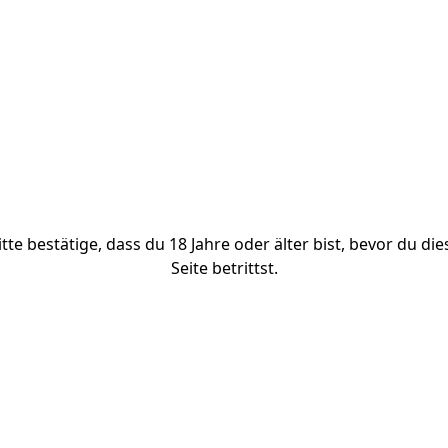
Merkmal
e und weise Menschen, um herauszufordern! Mysteri
cen, das Torschacht zu gewinnen und zu erweitern
b erweitert die kontinuierliche Sammlung von Str
itte bestätige, dass du 18 Jahre oder älter bist, bevor du die
Seite betrittst.
 Wegen und grenzenlosen zusätzlichen Spins!
ten Informationen über TaDa
wir senden Ihnen die neuesten Spielinformationen.