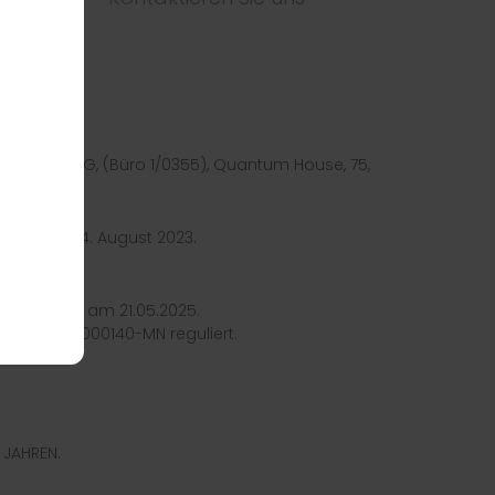
n
sse Level G, (Büro 1/0355), Quantum House, 75,
ellt am 24. August 2023.
 reguliert.
ausgestellt am 21.05.2025.
mmer HGC-000140-MN reguliert.
 JAHREN.