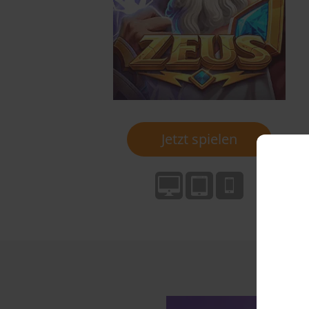
Jetzt spielen