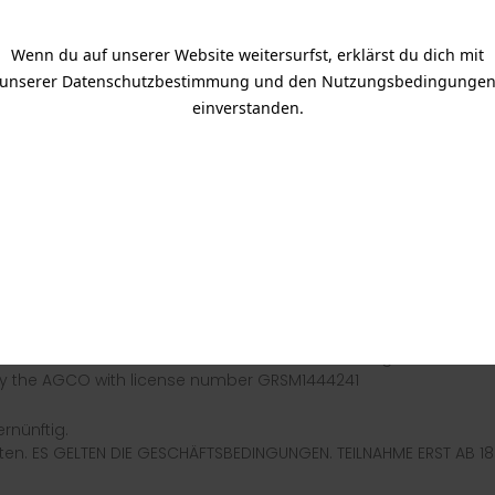
nd Karten
Wenn du auf unserer Website weitersurfst, erklärst du dich mit
unserer Datenschutzbestimmung und den Nutzungsbedingunge
Spiel
einverstanden.
t der Registrierungsnummer C99914 und der eingetragenen Adre
ng Authority) mit der Lizenznummer MGA/B2B/940/2022, ausgest
ien von der Glücksspielkommission unter der Kontonummer 66390
der Spelinspektionen mit der Lizenznummer 25Si1039 reguliert, 
d von der Hellenischen Glücksspielkommission mit der Lizenznu
der ONJN mit der Lizenznummer 1719/19.12.2024 reguliert.
by the AGCO with license number GRSM1444241
rnünftig.
en. ES GELTEN DIE GESCHÄFTSBEDINGUNGEN. TEILNAHME ERST AB 18