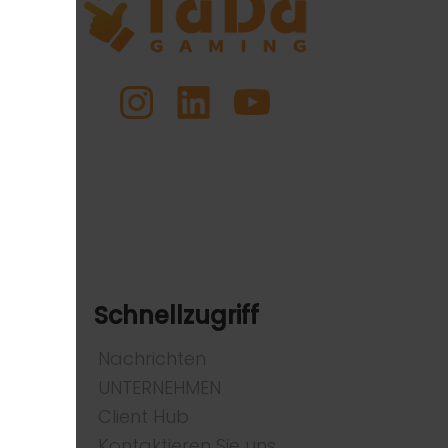
n
Schnellzugriff
Nachrichten
UNTERNEHMEN
Client Hub
Kontaktieren Sie uns