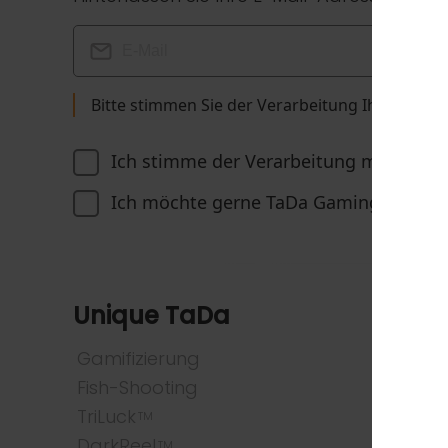
Bitte stimmen Sie der Verarbeitung Ihrer pers
Ich stimme der Verarbeitung meiner pe
Ich möchte gerne TaDa Gaming News a
Unique TaDa
Spiel
Gamifizierung
ALLE SP
Fish-Shooting
Beliebt
TriLuck
Slot
TM
DarkReel
Angel 
TM