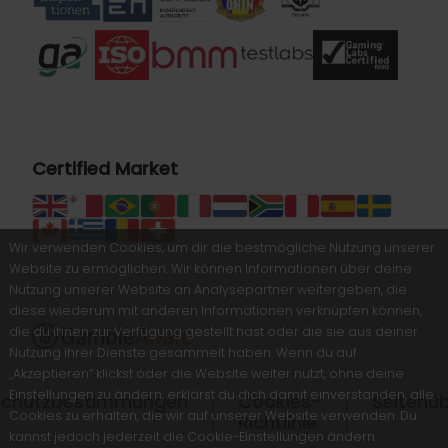
Certified Market
Wir verwenden Cookies, um dir die bestmögliche Nutzung unserer
Website zu ermöglichen. Wir können Informationen über deine
Nutzung unserer Website an Analysepartner weitergeben, die
diese wiederum mit anderen Informationen verknüpfen können,
die du ihnen zur Verfügung gestellt hast oder die sie aus deiner
Nutzung ihrer Dienste gesammelt haben. Wenn du auf
„Akzeptieren“ klickst oder die Website weiter nutzt, ohne deine
Einstellungen zu ändern, erklärst du dich damit einverstanden, alle
schutzbestimmungen
Cookies-
Seitenüb
Cookies zu erhalten, die wir auf unserer Website verwenden. Du
Richtlinie
kannst jedoch jederzeit die Cookie-Einstellungen ändern.