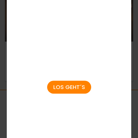
30 / 07 / 2026
SPIELVERÖFFENTLICHUNG
TaDa Unleashes King Sized Gameplay in 3
Lion Roarr
LOS GEHT´S