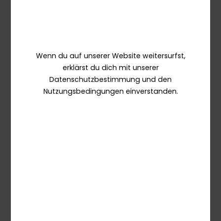
Unique TaDa
Spiele
Wenn du auf unserer Website weitersurfst,
erklärst du dich mit unserer
Gamifizierung
ALLE SPIELE
Datenschutzbestimmung und den
Fish-Shooting
Beliebte
Nutzungsbedingungen einverstanden.
TriLuck
Slot
TM
DarkReel
Angel und Arkade
TM
Tisch und Karten
Bingo
Crash-Spiel
Partner
Schnellzugriff
Kunden
Nachrichten
Medienpartner
UNTERNEHMEN