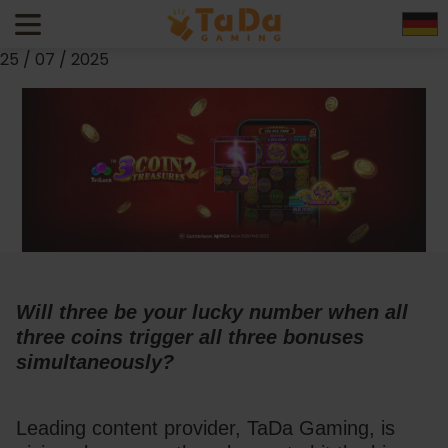
TaDa Spins a Treasure Trail in TriLuck™ Sequel, 3 Coin
Treasures 2
25 / 07 / 2025
Will three be your lucky number when all 
three coins trigger all three bonuses 
simultaneously?
Leading content provider, TaDa Gaming, is 