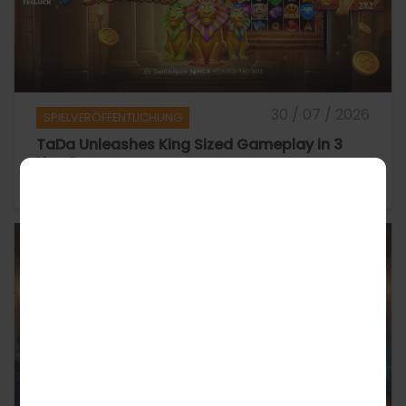
30 / 07 / 2026
SPIELVERÖFFENTLICHUNG
TaDa Unleashes King Sized Gameplay in 3
Lion Roarr