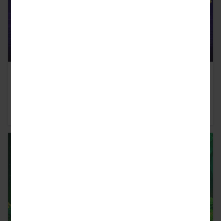
02 / 07 / 2026
SPIELVERÖFFENTLICHUNG
TaDa Gaming Illuminates Play with Latest Hit
the Cash™ Slot, Coin of Lightning 2