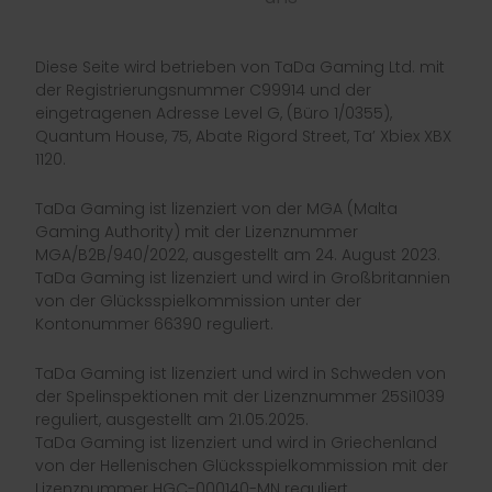
Diese Seite wird betrieben von TaDa Gaming Ltd. mit
der Registrierungsnummer C99914 und der
eingetragenen Adresse Level G, (Büro 1/0355),
Quantum House, 75, Abate Rigord Street, Ta’ Xbiex XBX
1120.
TaDa Gaming ist lizenziert von der MGA (Malta
Gaming Authority) mit der Lizenznummer
MGA/B2B/940/2022, ausgestellt am 24. August 2023.
TaDa Gaming ist lizenziert und wird in Großbritannien
von der Glücksspielkommission unter der
Kontonummer 66390 reguliert.
TaDa Gaming ist lizenziert und wird in Schweden von
der Spelinspektionen mit der Lizenznummer 25Si1039
reguliert, ausgestellt am 21.05.2025.
TaDa Gaming ist lizenziert und wird in Griechenland
von der Hellenischen Glücksspielkommission mit der
Lizenznummer HGC-000140-MN reguliert.