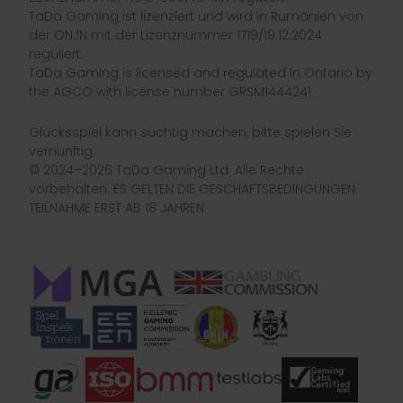
TaDa Gaming ist lizenziert und wird in Rumänien von
der ONJN mit der Lizenznummer 1719/19.12.2024
reguliert.
TaDa Gaming is licensed and regulated in Ontario by
the AGCO with license number GRSM1444241
Glücksspiel kann süchtig machen, bitte spielen Sie
vernünftig.
© 2024–2026 TaDa Gaming Ltd. Alle Rechte
vorbehalten. ES GELTEN DIE GESCHÄFTSBEDINGUNGEN.
TEILNAHME ERST AB 18 JAHREN.