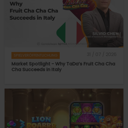
31 / 07 / 2026
SPIELVERÖFFENTLICHUNG
Market Spotlight - Why TaDa’s Fruit Cha Cha
Cha Succeeds in Italy