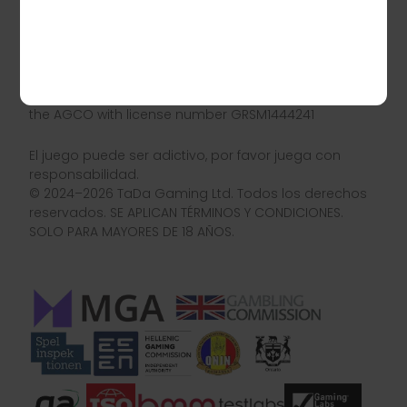
por la Comisión Helénica de Juegos con el número
de licencia HGC-000140-MN
TaDa Gaming está licenciada y regulada en
Rumania por la ONJN con el número de licencia
1719/19.12.2024
TaDa Gaming is licensed and regulated in Ontario by
the AGCO with license number GRSM1444241
El juego puede ser adictivo, por favor juega con
responsabilidad.
© 2024–2026 TaDa Gaming Ltd. Todos los derechos
reservados. SE APLICAN TÉRMINOS Y CONDICIONES.
SOLO PARA MAYORES DE 18 AÑOS.