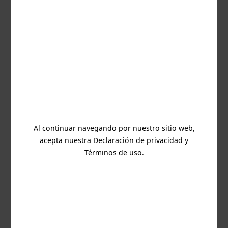
Client Hub
Contáctanos
Este sitio es gestionado y operado por TaDa Gaming
Ltd. con número de registro C99914 y dirección
registrada en Nivel G, (Oficina 1/0355), Quantum
House, 75, Abate Rigord Street, Ta’ Xbiex XBX 1120.
TaDa Gaming está licenciada por la MGA (Autoridad
de Juegos de Malta) con el número de licencia
Al continuar navegando por nuestro sitio web,
MGA/B2B/940/2022 emitido el 24 de agosto de 2023.
acepta nuestra Declaración de privacidad y
TaDa Gaming está licenciada y regulada en Gran
Bretaña por la Comisión de Juegos de Azar bajo el
Términos de uso.
número de cuenta 66390
TaDa Gaming está licenciada y regulada en Suecia
por Spelinspektionen con el número de licencia
25Si1039, emitido el 21-05-2025
TaDa Gaming está licenciada y regulada en Grecia