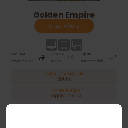
Golden Empire
Jugar Ahora
Paquete
Hoja de
Copiar
Promocional
Juego
Demostración
GANANCIA MÁXIMA
2000x
Tipo de Juegos
Tragamoneda
Juego Gratis, Giro Gratis,
Características
Multiplicador
especiales
32400 megaways
Líneas de pago