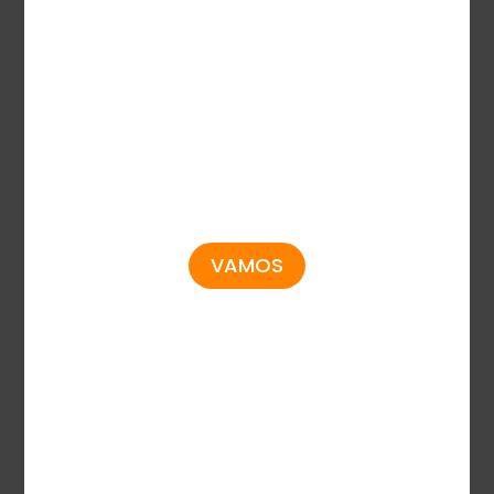
Unique TaDa
Juegos
Gamificación
Todos los Juegos
Disparo de Peces
Popular
TriLuck
Tragamoneda
TM
DarkReel
Pesca y Arcade
TM
VAMOS
Mesa y Cartas
Bingo
Juego Crash
Socios
Enlaces Rápidos
Clientes
Noticias
Socios de Medios
Compañía