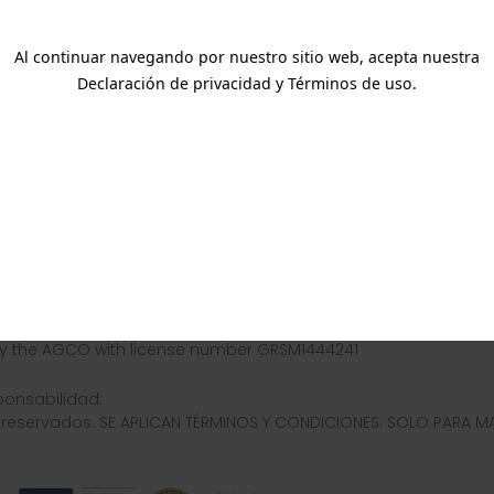
Al continuar navegando por nuestro sitio web, acepta nuestra
Crash
Declaración de privacidad y Términos de uso.
Ltd. con número de registro C99914 y dirección registrada en 
 de Juegos de Malta) con el número de licencia MGA/B2B/940/
retaña por la Comisión de Juegos de Azar bajo el número de
or Spelinspektionen con el número de licencia 25Si1039, emiti
 por la Comisión Helénica de Juegos con el número de licenc
por la ONJN con el número de licencia 1719/19.12.2024
by the AGCO with license number GRSM1444241
ponsabilidad.
reservados. SE APLICAN TÉRMINOS Y CONDICIONES. SOLO PARA MA