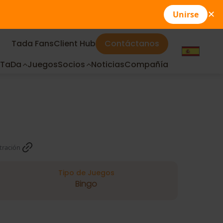
Unirse
✕
Tada Fans
Client Hub
Contáctanos
 TaDa
Juegos
Socios
Noticias
Compañía
tración
Tipo de Juegos
Bingo