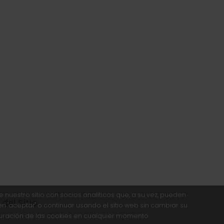
uestro sitio con socios analíticos que, a su vez, pueden
del Sitio
n "aceptar" o continuar usando el sitio web sin cambiar su
guración de las cookies en cualquier momento.