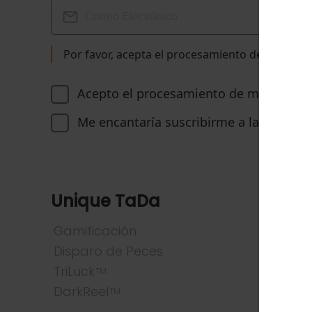
Por favor, acepta el procesamiento de tus dato
Acepto el procesamiento de mis datos 
Me encantaría suscribirme a las notici
Unique TaDa
Jueg
Gamificación
Todos 
Disparo de Peces
Popula
TriLuck
Traga
TM
DarkReel
Pesca 
TM
Mesa y