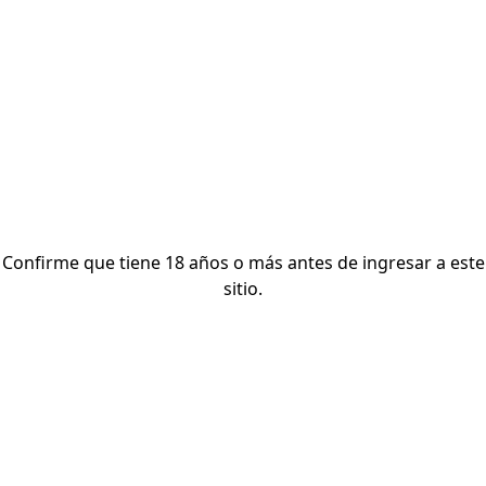
Descripción de características
ganadores, con muchas recompensas de la línea
bolas salvajes y formen líneas, ganando premios e
Confirme que tiene 18 años o más antes de ingresar a este
sitio.
ás reciente sobre TaDa
s la última información del juego.