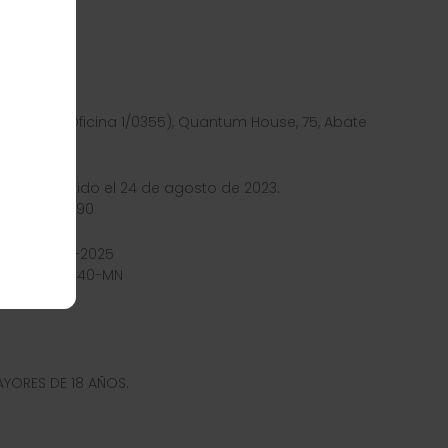
Nivel G, (Oficina 1/0355), Quantum House, 75, Abate
2022 emitido el 24 de agosto de 2023.
 cuenta 66390
do el 21-05-2025
ia HGC-000140-MN
YORES DE 18 AÑOS.