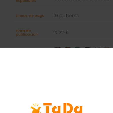
especiales
19 patterns
Líneas de pago
Hora de
2022.01
publicación
Supported
Languages