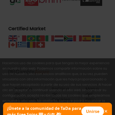
Certified Market
Hacemos uso de cookies para que tengas la mejor experiencia
en nuestro sitio web. Podemos compartir información sobre su
uso de nuestro sitio con socios analíticos que, a su vez, pueden
vincularla con otra información que les haya proporcionado o
que hayan recopilado a partir de su uso de sus servicios. Al hacer
Política
Política
Mapa
clic en "aceptar" o continuar usando el sitio web sin cambiar su
de
de
del
configuración, acepta recibir todas las cookies que empleamos
Privacidad
Cookies
Sitio
en nuestro sitio web. No obstante, siempre podrá modificar la
configuración de las cookies en cualquier momento.
¡Únete a la comunidad de TaDa para
Unirse
✕
más Free Spins 🎰 y Gift 🎁!
Aceptar