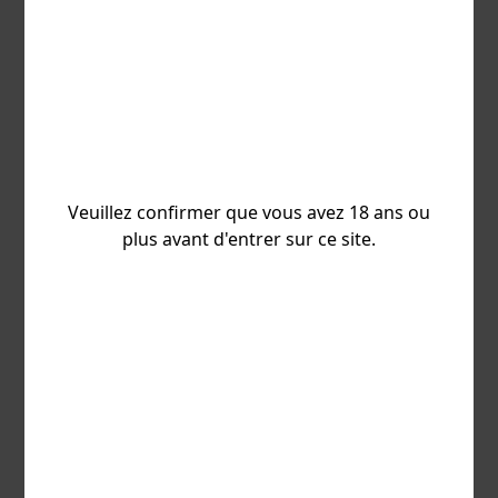
Laissez votre email, et nous vous enverrons les
dernières informations sur les jeux.
Veuillez accepter le traitement de vos
données personnelles
Veuillez confirmer que vous avez 18 ans ou
plus avant d'entrer sur ce site.
J'accepte le traitement de mes données
personnelles
J'aimerais m'abonner aux nouvelles de TaDa
Gaming (Pas de spam)
S'abonner