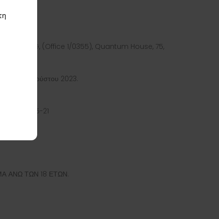
τη
 στο Level G, (Office 1/0355), Quantum House, 75,
στις 24 Αυγούστου 2023.
90
στις 2025-05-21
0140-MN
ΜΑ ΑΝΩ ΤΩΝ 18 ΕΤΩΝ.