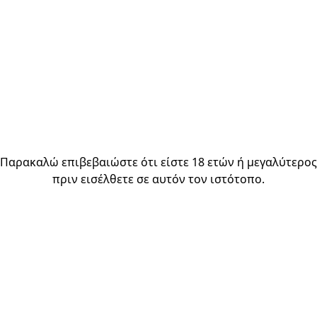
Περιγραφή Χαρακτηριστικών
ία Inca γεμάτη χρυσό, κερδίστε βραβεία για να εισέλθε
α επιλέξετε αριθμούς που πρέπει να κλειδωθούν μέχρι τ
Παρακαλώ επιβεβαιώστε ότι είστε 18 ετών ή μεγαλύτερος
πριν εισέλθετε σε αυτόν τον ιστότοπο.
ες πληροφορίες για την TaDa
τελευταίες πληροφορίες παιχνιδιού.
Εγγραφή