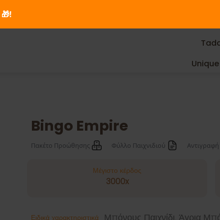
🎁!
Tada
Unique
Bingo Empire
Πακέτο Προώθησης
Φύλλο Παιχνιδιού
Αντιγραφή 
Μέγιστο κέρδος
3000x
Μπόνους Παιχνίδι, Άγρια Μπ
Ειδικά χαρακτηριστικά