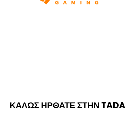
ΚΑΛΩΣ ΗΡΘΑΤΕ ΣΤΗΝ TADA