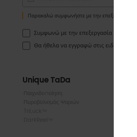
Παρακαλώ συμφωνήστε με την επεξεργασία 
Συμφωνώ με την επεξεργασία των πρ
Θα ήθελα να εγγραφώ στις ειδήσεις τη
Unique TaDa
Παιχν
Παιχνιδοποίηση
Όλα τα 
Πυροβολισμός Ψαριών
Δημοφι
TriLuck
Θέση
TM
DarkReel
Ψάρια κ
TM
Τραπέζι