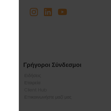
Γρήγοροι Σύνδεσμοι
Ειδήσεις
Εταιρεία
Client Hub
Επικοινωνήστε μαζί μας