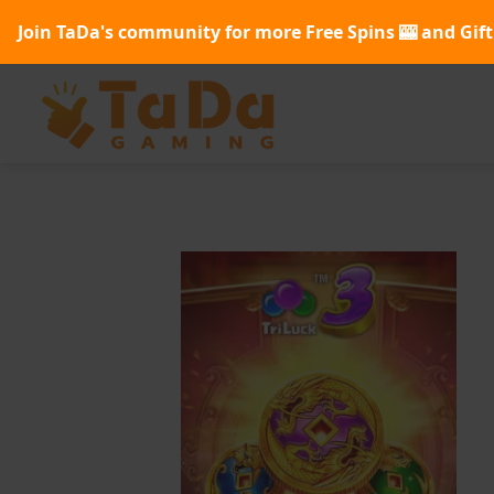
Join TaDa's community for more Free Spins 🎰 and Gift 