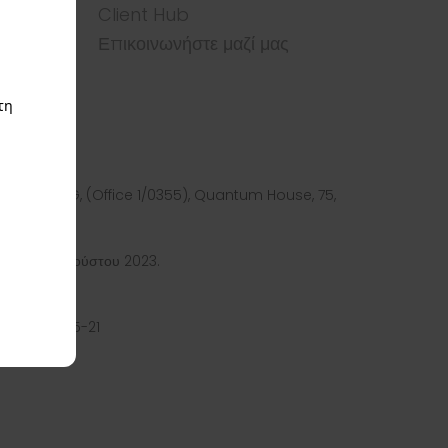
Client Hub
Επικοινωνήστε μαζί μας
τη
 στο Level G, (Office 1/0355), Quantum House, 75,
στις 24 Αυγούστου 2023.
90
στις 2025-05-21
0140-MN