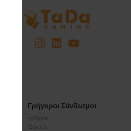
Γρήγοροι Σύνδεσμοι
Ειδήσεις
Εταιρεία