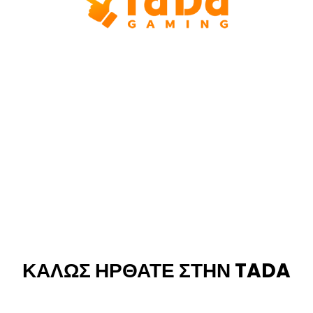
ΚΑΛΩΣ ΗΡΘΑΤΕ ΣΤΗΝ TADA