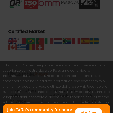
Certified Market
Utilizziamo i Cookies per permettere a voi utenti di vivere ottime
esperienze sul nostro sito web. Possiamo condividere
informazioni sul vostro utilizzo del sito con partner analitici, i quali
potrebbero abbinarle ad altre informazioni che avete fornito o
che hanno raccolto dl vostro utilizzo dei loro servizi. Facendo clic
Informativa
Informativa
Mappa
su "accetto" o continuando ad utilzizare il sito web senza cambiare
sulla
sui Cookie
del
le impostazioni, accettate di ricevere tutti i cookies che utilizziamo
privacy
Sito
sul nostro sito web. Tuttavia è possibile modificare le impostazioni
dei Cookies in ogni momento.
Join TaDa's community for more
Join Now
✕