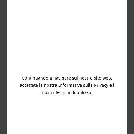
Client Hub
Contattaci
Questo sito è gestito e operato da TaDa Gaming Ltd.
con numero di registrazione C99914 e indirizzo
registrato a Piano G, (Ufficio 1/0355), Quantum House,
75, Abate Rigord Street, Ta’ Xbiex XBX 1120.
TaDa Gaming è concesso in licenza dalla MGA
(Malta Gaming Authority) con numero di licenza
Continuando a navigare sul nostro sito web,
MGA/B2B/940/2022 emesso il 24 agosto 2023.
accettate la nostra Informativa sulla Privacy e i
TaDa Gaming è concesso in licenza e
nostri Termini di utilizzo.
regolamentato in Gran Bretagna dalla Gambling
Commission con numero di account 66390
TaDa Gaming è concesso in licenza e
regolamentato in Svezia dalla Spelinspektionen con
numero di licenza 25Si1039, emesso il 21 maggio 2025
TaDa Gaming è concesso in licenza e