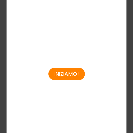
Unique TaDa
Giochi
Gamificazione
TUTTI I GIOCHI
Fish-Shooting
Famosi
TriLuck
Slot
TM
DarkReel
Fish and Arcade
TM
INIZIAMO!
Tavolo e carte
Bingo
Gioco Crash
Partner
Link Veloci
Clienti
Notizie
Partner Media
AZIENDA