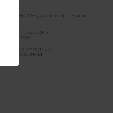
ano G, (Ufficio 1/0355), Quantum House, 75, Abate
 emesso il 24 agosto 2023.
di account 66390
039, emesso il 21 maggio 2025
i licenza HGC-000140-MN