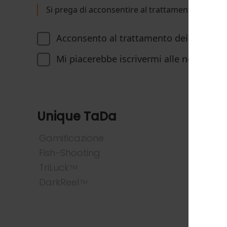
Si prega di acconsentire al trattamento dei tuoi
Acconsento al trattamento dei miei dat
Mi piacerebbe iscrivermi alle notizie d
Unique TaDa
Gioch
Gamificazione
TUTTI I
Fish-Shooting
Famosi
TriLuck
Slot
TM
DarkReel
Fish a
TM
Tavolo 
Bingo
Gioco 