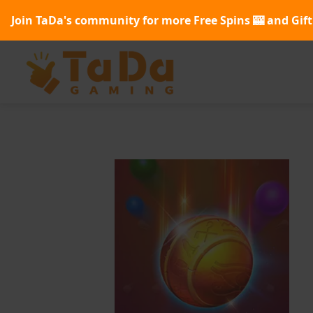
Join TaDa's community for more Free Spins 🎰 and Gift 