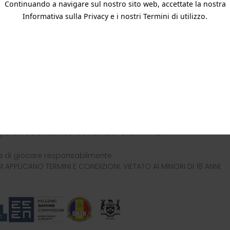
Continuando a navigare sul nostro sito web, accettate la nostra
Informativa sulla Privacy e i nostri Termini di utilizzo.
con numero di registrazione C99914 e indirizzo registrato a Pi
ta Gaming Authority) con numero di licenza MGA/B2B/940/2022
to in Gran Bretagna dalla Gambling Commission con numero 
in Svezia dalla Spelinspektionen con numero di licenza 25Si1
o in Grecia dalla Hellenic Gaming Commission con numero d
in Romania dall'ONJN con numero di licenza 1719/19.12.2024
by the AGCO with license number GRSM1444241
a di giocare responsabilmente.
 SI APPLICANO TERMINI E CONDIZIONI. VIETATO AI MINORI DI 18 ANNI.