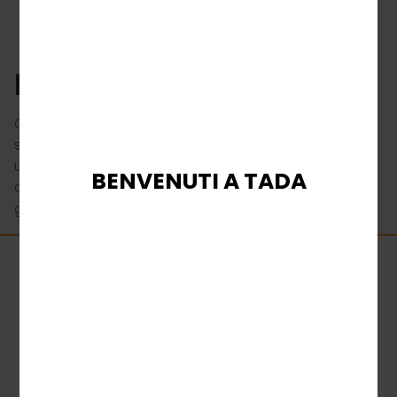
Descrizione delle Funzioni 1
DESCRIZIONE
Garuda, che contiene un potere misterioso, è un
simbolo di fortuna. Attraverso di esso, può portarti
una ricchezza illimitata e enorme. Quando Garuda
BENVENUTI A TADA
appare sull'intero disco, otterrai sicuramente il
grande premio.
Ottieni le ultime informazioni su TaDa