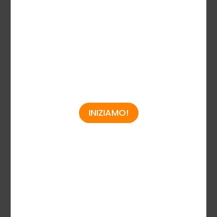
Unique TaDa
Giochi
Gamificazione
TUTTI I GIOCHI
Fish-Shooting
Famosi
TriLuck
Slot
TM
DarkReel
Fish and Arcade
TM
Tavolo e carte
INIZIAMO!
Bingo
Gioco Crash
Partner
Link Veloci
Clienti
Notizie
Partner Media
AZIENDA
Client Hub