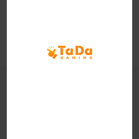
Linee di
40 Lines
pagamento
Orario di
2025.9.24
pubblicazione
Lingue supportate