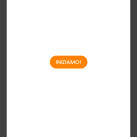
Unique TaDa
Giochi
Gamificazione
TUTTI I GIOCHI
Fish-Shooting
Famosi
TriLuck
Slot
TM
DarkReel
Fish and Arcade
TM
Tavolo e carte
INIZIAMO!
Bingo
Gioco Crash
Partner
Link Veloci
Clienti
Notizie
Partner Media
AZIENDA
Client Hub
Contattaci