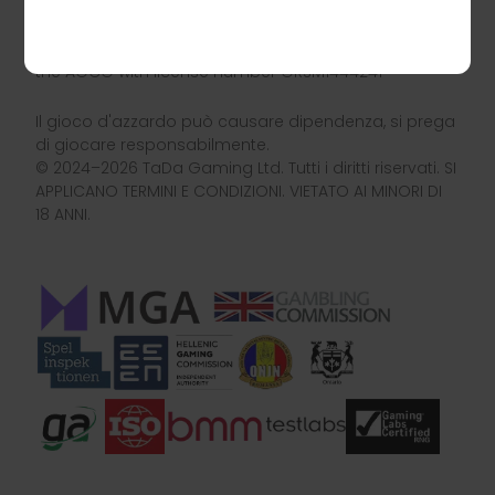
regolamentato in Romania dall'ONJN con numero di
licenza 1719/19.12.2024
TaDa Gaming is licensed and regulated in Ontario by
the AGCO with license number GRSM1444241
Il gioco d'azzardo può causare dipendenza, si prega
di giocare responsabilmente.
© 2024–2026 TaDa Gaming Ltd. Tutti i diritti riservati. SI
APPLICANO TERMINI E CONDIZIONI. VIETATO AI MINORI DI
18 ANNI.