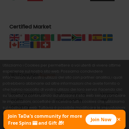
Certified Market
Utilizziamo i Cookies per permettere a voi utenti di vivere ottime
esperienze sul nostro sito web. Possiamo condividere
informazioni sul vostro utilizzo del sito con partner analitici, i quali
potrebbero abbinarle ad altre informazioni che avete fornito o
che hanno raccolto dl vostro utilizzo dei loro servizi. Facendo clic
Informativa
Informativa
Mappa
su "accetto" o continuando ad utilzizare il sito web senza cambiare
sulla
sui Cookie
del
le impostazioni, accettate di ricevere tutti i cookies che utilizziamo
privacy
Sito
sul nostro sito web. Tuttavia è possibile modificare le impostazioni
dei Cookies in ogni momento.
Join TaDa's community for more
Join Now
✕
Free Spins 🎰 and Gift 🎁!
Accetta