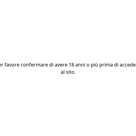
Descrizione delle Funzioni
controllo del Faraone, la combinazione di bobine vari
er favore confermare di avere 18 anni o più prima di accede
al sito.
mazioni su TaDa Gaming.
informazioni sui giochi.
Iscriviti