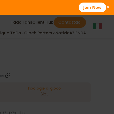
Join Now
✕
Tada Fans
Client Hub
Contattaci
ique TaDa
Giochi
Partner
Notizie
AZIENDA
emo
Tipologie di gioco
Slot
 Giri Gratis