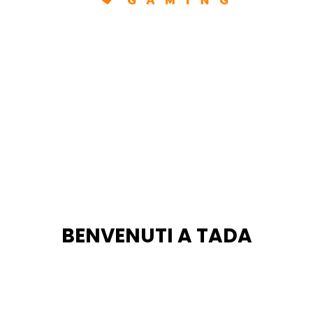
BENVENUTI A TADA