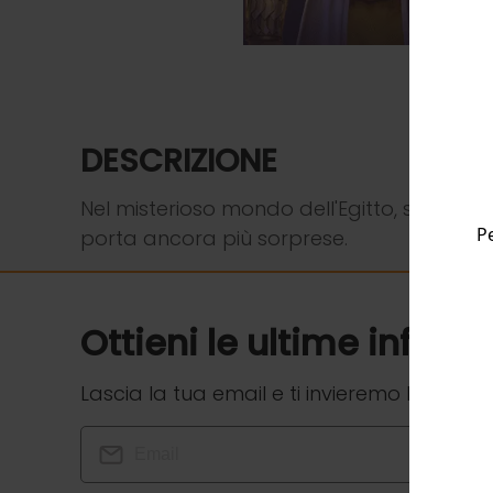
DESCRIZIONE
Nel misterioso mondo dell'Egitto, sotto il 
P
porta ancora più sorprese.
Ottieni le ultime infor
Lascia la tua email e ti invieremo le ultime 