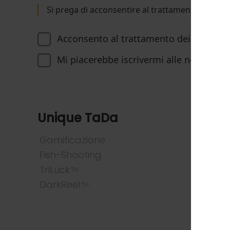
Si prega di acconsentire al trattamento dei tuoi
Acconsento al trattamento dei miei dat
Mi piacerebbe iscrivermi alle notizie d
Unique TaDa
Gioch
Gamificazione
TUTTI I
Fish-Shooting
Famosi
TriLuck
Slot
TM
DarkReel
Fish a
TM
Tavolo 
Bingo
Gioco 