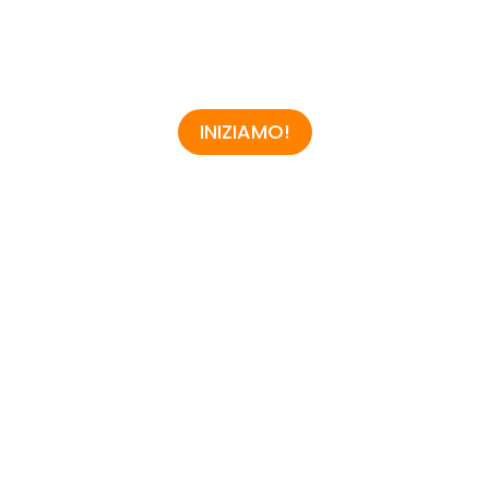
 dati personali
i personali
i TaDa Gaming (Niente spam)
INIZIAMO!
i
Partner
 GIOCHI
Clienti
Partner Media
nd Arcade
e carte
Crash