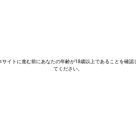
特徴の説明
ょう！
本サイトに進む前にあなたの年齢が18歳以上であることを確認
する可能性を高め、ゲームプレイを通じて多数の数字を取得する
てください。
する最新情報を入手しましょう。
をお送りします。
購読する