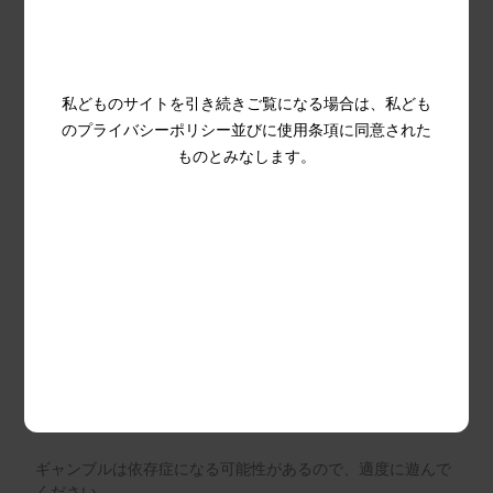
TaDa GamingはMalta Gaming Authority (MGA)によっ
てライセンスを受け、ライセンス番号MGA/B2B/940/2022
を持ち、2023年8月24日に発行されました。
私どものサイトを引き続きご覧になる場合は、私ども
TaDa Gamingは英国でGambling Commissionによりア
のプライバシーポリシー並びに使用条項に同意された
カウント番号66390でライセンスを受け、規制されていま
ものとみなします。
す。
TaDa GamingはスウェーデンでSpelinspektionenにより
ライセンスを受け、規制されています。ライセンス番号
25Si1039、2025-05-21発行
TaDa GamingはギリシャでHellenic Gaming
Commissionによりライセンスを受け、規制されていま
す。ライセンス番号HGC-000140-MN
TaDa GamingはルーマニアでONJNによりライセンスを受
け、規制されています。ライセンス番号1719/19.12.2024
TaDa Gaming is licensed and regulated in Ontario by
the AGCO with license number GRSM1444241
ギャンブルは依存症になる可能性があるので、適度に遊んで
ください。