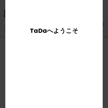
説明
上海からの美しさ、大きなボードに心を込めて大きな勝利
TaDaへようこそ
を
TaDa Gamingに関する最新情報を入手し
ましょう。
メールアドレスを残すと、最新のゲーム情報をお送り
します。